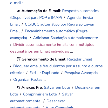
e-mails.
📧
Automação de E-mail
:
Resposta automática
(Disponível para POP e IMAP)
/
Agendar Enviar
Email
/
CC/BCC automático por Regra ao Enviar
Email
/
Encaminhamento automático (Regra
avançada)
/
Adicionar Saudação automaticamente
/
Dividir automaticamente Emails com múltiplos
destinatários em Email individuais
...
📨
Gerenciamento de Email
:
Recallar Email
/
Bloquear emails fraudulentos por Assunto e outros
critérios
/
Excluir Duplicado
/
Pesquisa Avançada
/
Organizar Pastas
...
📁
Anexos Pro
:
Salvar em Lote
/
Desanexar em
Lote
/
Comprimir em Lote
/
Salvar
automaticamente
/
Desanexar
automaticamente
/
Auto Comprimir
...