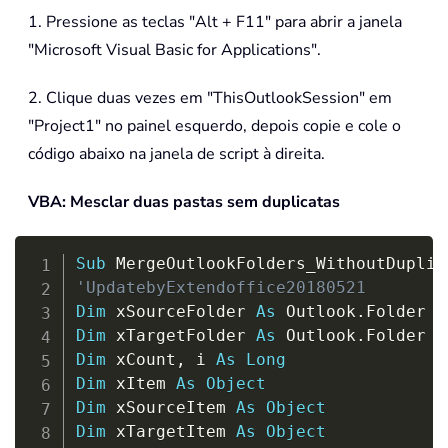
1. Pressione as teclas "Alt + F11" para abrir a janela
"Microsoft Visual Basic for Applications".
2. Clique duas vezes em "ThisOutlookSession" em
"Project1" no painel esquerdo, depois copie e cole o
código abaixo na janela de script à direita.
VBA: Mesclar duas pastas sem duplicatas
Copy
Sub
 MergeOutlookFolders_WithoutDuplic
'UpdatebyExtendoffice20180521
Dim
 xSourceFolder 
As
 Outlook
.
Dim
 xTargetFolder 
As
 Outlook
.
Dim
 xCount
,
 i 
As
Long
Dim
 xItem 
As
Object
Dim
 xSourceItem 
As
Object
Dim
 xTargetItem 
As
Object