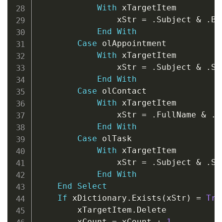
With
 xTargetItem

                xStr 
=
.
Subject 
&
.
Bo
End
With
Case
 olAppointment

With
 xTargetItem

                xStr 
=
.
Subject 
&
.
St
End
With
Case
 olContact

With
 xTargetItem

                xStr 
=
.
FullName 
&
.
E
End
With
Case
 olTask

With
 xTargetItem

                xStr 
=
.
Subject 
&
.
St
End
With
End
Select
If
 xDictionary
.
Exists
(
xStr
)
=
Tru
        xTargetItem
.
Delete

        xCount 
=
 xCount 
+
1