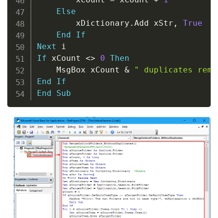
Else
        xDictionary
.
Add xStr
,
True
End
If
Next
If
 xCount 
<
>
0
Then
    MsgBox xCount 
&
" duplicates remo
End
If
End
Sub