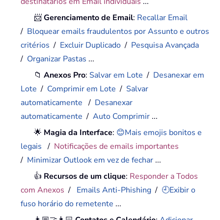
destinatários em Email individuais
...
📨
Gerenciamento de Email
:
Recallar Email
/
Bloquear emails fraudulentos por Assunto e outros
critérios
/
Excluir Duplicado
/
Pesquisa Avançada
/
Organizar Pastas
...
📁
Anexos Pro
:
Salvar em Lote
/
Desanexar em
Lote
/
Comprimir em Lote
/
Salvar
automaticamente
/
Desanexar
automaticamente
/
Auto Comprimir
...
🌟
Magia da Interface
:
😊Mais emojis bonitos e
legais
/
Notificações de emails importantes
/
Minimizar Outlook em vez de fechar
...
👍
Recursos de um clique
:
Responder a Todos
com Anexos
/
Emails Anti-Phishing
/
🕘Exibir o
fuso horário do remetente
...
👩🏼‍🤝‍👩🏻
Contatos e Calendário
:
Adicionar