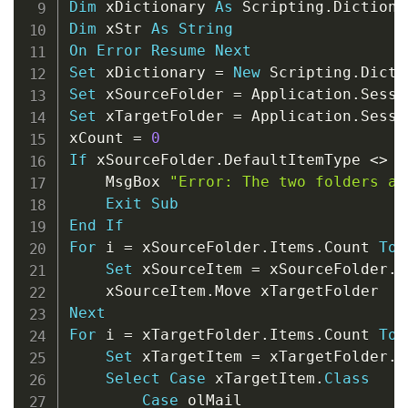
Dim
 xDictionary 
As
 Scripting
.
Dictiona
Dim
 xStr 
As
String
On
Error
Resume
Next
Set
 xDictionary 
=
New
 Scripting
.
Set
 xSourceFolder 
=
 Application
.
Sessi
Set
 xTargetFolder 
=
 Application
.
Sessi
xCount 
=
0
If
 xSourceFolder
.
DefaultItemType 
<
>
 x
    MsgBox 
"Error: The two folders ar
Exit
Sub
End
If
For
 i 
=
 xSourceFolder
.
Items
.
Count 
To
Set
 xSourceItem 
=
 xSourceFolder
.
I
    xSourceItem
.
Next
For
 i 
=
 xTargetFolder
.
Items
.
Count 
To
Set
 xTargetItem 
=
 xTargetFolder
.
I
Select
Case
 xTargetItem
.
Class
Case
 olMail
