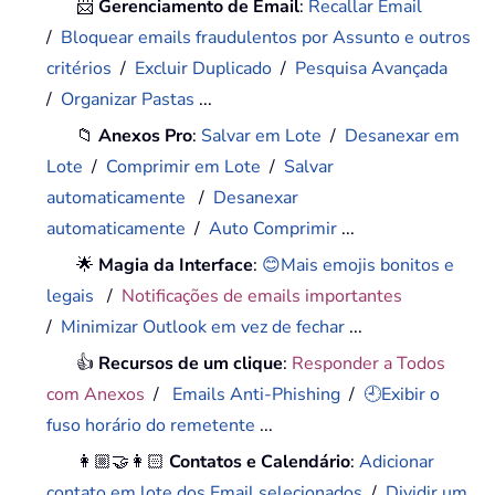
📨
Gerenciamento de Email
:
Recallar Email
/
Bloquear emails fraudulentos por Assunto e outros
critérios
/
Excluir Duplicado
/
Pesquisa Avançada
/
Organizar Pastas
...
📁
Anexos Pro
:
Salvar em Lote
/
Desanexar em
Lote
/
Comprimir em Lote
/
Salvar
automaticamente
/
Desanexar
automaticamente
/
Auto Comprimir
...
🌟
Magia da Interface
:
😊Mais emojis bonitos e
legais
/
Notificações de emails importantes
/
Minimizar Outlook em vez de fechar
...
👍
Recursos de um clique
:
Responder a Todos
com Anexos
/
Emails Anti-Phishing
/
🕘Exibir o
fuso horário do remetente
...
👩🏼‍🤝‍👩🏻
Contatos e Calendário
:
Adicionar
contato em lote dos Email selecionados
/
Dividir um