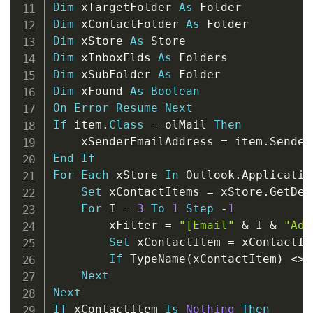
Dim
 xTargetFolder 
As
Dim
 xContactFolder 
As
Dim
 xStore 
As
Dim
 xInboxFlds 
As
Dim
 xSubFolder 
As
Dim
 xFound 
As
Boolean
On
Error
Resume
Next
If
 item
.
Class
=
 olMail 
Then
    xSenderEmailAddress 
=
 item
.
End
If
For
Each
 xStore 
In
 Outlook
.
Applicatio
Set
 xContactItems 
=
 xStore
.
GetDef
For
 I 
=
3
To
1
Step
-
1
        xFilter 
=
"[Email"
&
 I 
&
"Add
Set
 xContactItem 
=
 xContactIt
If
 TypeName
(
xContactItem
)
<
>
Next
Next
If
 xContactItem 
Is
Nothing
Then