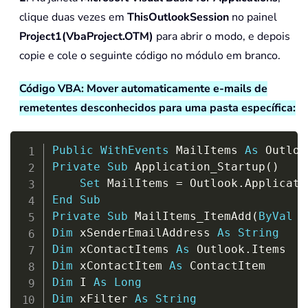
clique duas vezes em
ThisOutlookSession
no painel
Project1(VbaProject.OTM)
para abrir o modo, e depois
copie e cole o seguinte código no módulo em branco.
Código VBA: Mover automaticamente e-mails de
remetentes desconhecidos para uma pasta específica:
Copy
Public
WithEvents
 MailItems 
As
 Outloo
Private
Sub
 Application_Startup
(
)
Set
 MailItems 
=
 Outlook
.
Applicati
End
Sub
Private
Sub
 MailItems_ItemAdd
(
ByVal
 i
Dim
 xSenderEmailAddress 
As
String
Dim
 xContactItems 
As
 Outlook
.
Dim
 xContactItem 
As
Dim
 I 
As
Long
Dim
 xFilter 
As
String