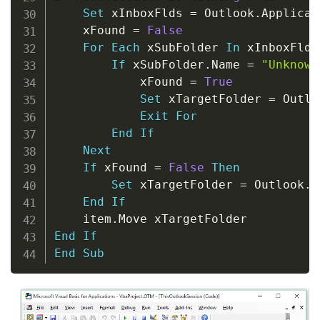
Set
 xInboxFlds 
=
 Outlook
.
Applicat
    xFound 
=
False
For
Each
 xSubFolder 
In
 xInboxFlds

If
 xSubFolder
.
Name 
=
"Unknown
            xFound 
=
True
Set
 xTargetFolder 
=
 Outlo
Exit
For
End
If
Next
If
 xFound 
=
False
Then
Set
 xTargetFolder 
=
 Outlook
.
A
End
If
    item
.
End
If
End
Sub