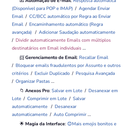
📧
Automação de E-mail
:
Resposta automática
(Disponível para POP e IMAP)
/
Agendar Enviar
Email
/
CC/BCC automático por Regra ao Enviar
Email
/
Encaminhamento automático (Regra
avançada)
/
Adicionar Saudação automaticamente
/
Dividir automaticamente Emails com múltiplos
destinatários em Email individuais
...
📨
Gerenciamento de Email
:
Recallar Email
/
Bloquear emails fraudulentos por Assunto e outros
critérios
/
Excluir Duplicado
/
Pesquisa Avançada
/
Organizar Pastas
...
📁
Anexos Pro
:
Salvar em Lote
/
Desanexar em
Lote
/
Comprimir em Lote
/
Salvar
automaticamente
/
Desanexar
automaticamente
/
Auto Comprimir
...
🌟
Magia da Interface
:
😊Mais emojis bonitos e