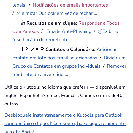
legais
/
Notificações de emails importantes
/
Minimizar Outlook em vez de fechar
...
👍
Recursos de um clique
:
Responder a Todos
com Anexos
/
Emails Anti-Phishing
/
🕘Exibir o
fuso horário do remetente
...
👩🏼‍🤝‍👩🏻
Contatos e Calendário
:
Adicionar
contato em lote dos Email selecionados
/
Dividir um
Grupo de Contatos em grupos individuais
/
Remover
lembrete de aniversário
...
Utilize o Kutools no idioma que preferir — disponível em
Inglês, Espanhol, Alemão, Francês, Chinês e mais de40
outros!
Desbloqueie instantaneamente o Kutools para Outlook
com um único clique. Não espere, baixe agora e aumente
sua eficiência!