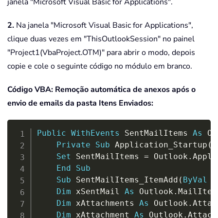
janela "Microsoft Visual Basic for Applications".
2.
Na janela "Microsoft Visual Basic for Applications",
clique duas vezes em "ThisOutlookSession" no painel
"Project1(VbaProject.OTM)" para abrir o modo, depois
copie e cole o seguinte código no módulo em branco.
Código VBA: Remoção automática de anexos após o
envio de emails da pasta Itens Enviados:
Copy
Public
WithEvents
 SentMailItems 
As
 Ou
Private
Sub
 Application_Startup
(
)
Set
 SentMailItems 
=
 Outlook
.
Appli
End
Sub
Sub
 SentMailItems_ItemAdd
(
ByVal
 I
Dim
 xSentMail 
As
 Outlook
.
MailItem

Dim
 xAttachments 
As
 Outlook
.
Attac
Dim
 xAttachment 
As
 Outlook
.
Attach