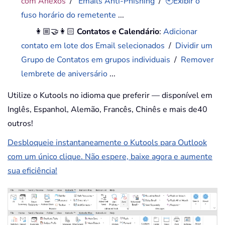
com Anexos
/
Emails Anti-Phishing
/
🕘Exibir o
fuso horário do remetente
...
👩🏼‍🤝‍👩🏻
Contatos e Calendário
:
Adicionar
contato em lote dos Email selecionados
/
Dividir um
Grupo de Contatos em grupos individuais
/
Remover
lembrete de aniversário
...
Utilize o Kutools no idioma que preferir — disponível em
Inglês, Espanhol, Alemão, Francês, Chinês e mais de40
outros!
Desbloqueie instantaneamente o Kutools para Outlook
com um único clique. Não espere, baixe agora e aumente
sua eficiência!