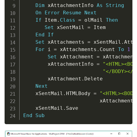
Dim
 xAttachmentInfo 
As
String
On
Error
Resume
Next
If
 Item
.
Class
=
 olMail 
Then
Set
 xSentMail 
=
 Item

End
If
Set
 xAttachments 
=
 xSentMail
.
Atta
For
 i 
=
 xAttachments
.
Count 
To
1
S
Set
 xAttachment 
=
 xAttachment
        xAttachmentInfo 
=
"<HTML><BOD
"</BODY></H
        xAttachment
.
Delete

Next
    xSentMail
.
HTMLBody 
=
"<HTML><BODY
                         xAttachmentI
    xSentMail
.
End
Sub