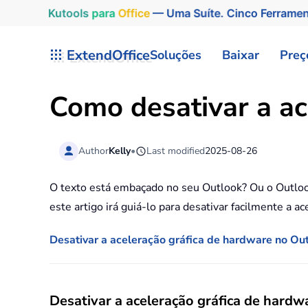
Kutools
para
Office
— Uma Suíte. Cinco Ferrame
Skip to main content
ExtendOffice
Soluções
Baixar
Preç
Como desativar a ac
Author
Kelly
•
Last modified
2025-08-26
O texto está embaçado no seu Outlook? Ou o Outloo
este artigo irá guiá-lo para desativar facilmente a a
Desativar a aceleração gráfica de hardware no Ou
Desativar a aceleração gráfica de hard