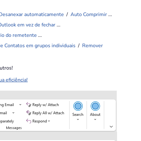
Desanexar automaticamente
/
Auto Comprimir
...
Outlook em vez de fechar
...
ário do remetente
...
de Contatos em grupos individuais
/
Remover
utros!
 eficiência!