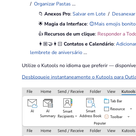
/
Organizar Pastas
...
📁
Anexos Pro
:
Salvar em Lote
/
Desanexar
🌟
Magia da Interface
:
😊Mais emojis bonito
👍
Recursos de um clique
:
Responder a Tod
👩🏼‍🤝‍👩🏻
Contatos e Calendário
:
Adiciona
lembrete de aniversário
...
Utilize o Kutools no idioma que preferir — disponív
Desbloqueie instantaneamente o Kutools para Outloo