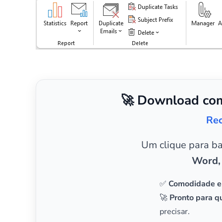
🚀 Download com
Rec
Um clique para b
Word,
✅
Comodidade e
🚀
Pronto para qu
precisar.