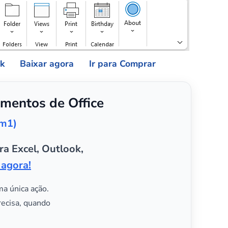
ok
Baixar agora
Ir para Comprar
mentos de Office
em1)
ra Excel, Outlook,
 agora!
ma única ação.
recisa, quando