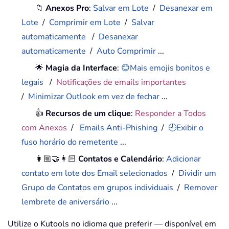
📁
Anexos Pro
:
Salvar em Lote
/
Desanexar em
Lote
/
Comprimir em Lote
/
Salvar
automaticamente
/
Desanexar
automaticamente
/
Auto Comprimir
...
🌟
Magia da Interface
:
😊Mais emojis bonitos e
legais
/
Notificações de emails importantes
/
Minimizar Outlook em vez de fechar
...
👍
Recursos de um clique
:
Responder a Todos
com Anexos
/
Emails Anti-Phishing
/
🕘Exibir o
fuso horário do remetente
...
👩🏼‍🤝‍👩🏻
Contatos e Calendário
:
Adicionar
contato em lote dos Email selecionados
/
Dividir um
Grupo de Contatos em grupos individuais
/
Remover
lembrete de aniversário
...
Utilize o Kutools no idioma que preferir — disponível em