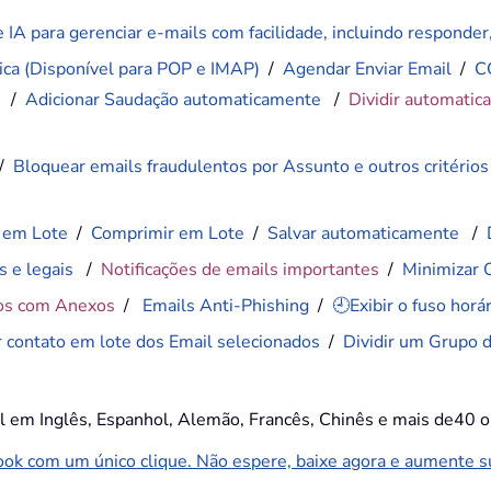
 IA para gerenciar e-mails com facilidade, incluindo responder, 
ca (Disponível para POP e IMAP)
/
Agendar Enviar Email
/
C
)
/
Adicionar Saudação automaticamente
/
Dividir automatic
/
Bloquear emails fraudulentos por Assunto e outros critérios
 em Lote
/
Comprimir em Lote
/
Salvar automaticamente
/
s e legais
/
Notificações de emails importantes
/
Minimizar 
os com Anexos
/
Emails Anti-Phishing
/
🕘Exibir o fuso hor
r contato em lote dos Email selecionados
/
Dividir um Grupo 
el em Inglês, Espanhol, Alemão, Francês, Chinês e mais de40 o
k com um único clique. Não espere, baixe agora e aumente sua