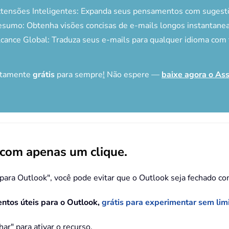
tensões Inteligentes: Expanda seus pensamentos com sugestõ
sumo: Obtenha visões concisas de e-mails longos instantane
cance Global: Traduza seus e-mails para qualquer idioma com f
letamente
grátis
para sempre
!
Não espere —
baixe agora o Ass
 com apenas um clique.
s para Outlook", você pode evitar que o Outlook seja fechado c
tos úteis para o Outlook,
grátis para experimentar sem lim
ar" para ativar o recurso.