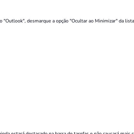
do "Outlook", desmarque a opção "Ocultar ao Minimizar" da lista
 ainda estará destacado na barra de tarefas e não causará mais