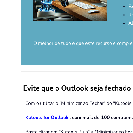
Ex
Re
Al
O melhor de tudo é que este recurso é comp
Evite que o Outlook seja fechado
Com o utilitário "Minimizar ao Fechar" do "Kutool
Kutools for Outlook
:
com mais de 100 complemen
Basta clicar em "Kutools Plus" > "Minimizar ao Fech