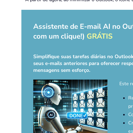
Assistente de E-mail AI no Ou
com um clique!)
GRÁTIS
Simplifique suas tarefas diárias no Outlo
seus e-mails anteriores para oferecer respo
mensagens sem esforço.
Este r
Re
pr
Co
Cr
es