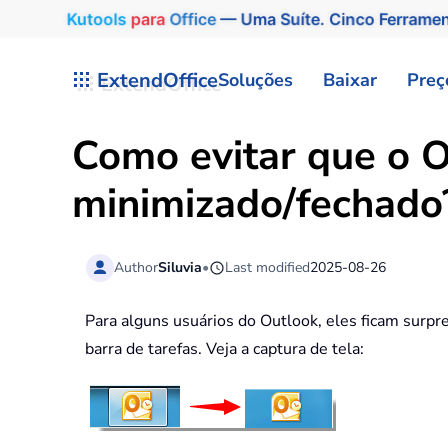
Kutools
para
Office
— Uma Suíte. Cinco Ferrame
Skip to main content
ExtendOffice
Soluções
Baixar
Preç
Como evitar que o O
minimizado/fechado
Author
Siluvia
•
Last modified
2025-08-26
Para alguns usuários do Outlook, eles ficam surp
barra de tarefas. Veja a captura de tela: