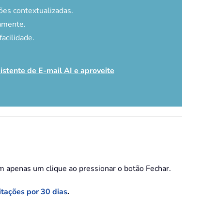
es contextualizadas.
amente.
acilidade.
istente de E-mail AI e aproveite
om apenas um clique ao pressionar o botão Fechar.
itações por 30 dias
.