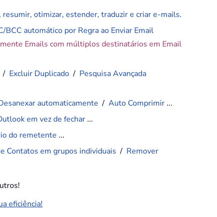
resumir, otimizar, estender, traduzir e criar e-mails.
C/BCC automático por Regra ao Enviar Email
amente Emails com múltiplos destinatários em Email
/
Excluir Duplicado
/
Pesquisa Avançada
Desanexar automaticamente
/
Auto Comprimir
...
Outlook em vez de fechar
...
ário do remetente
...
de Contatos em grupos individuais
/
Remover
utros!
 eficiência!