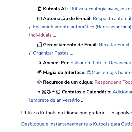
🤖
Kutools AI
:
Utiliza tecnologia avançada de
📧
Automação de E-mail
:
Resposta automáti
/
Encaminhamento automático (Regra avançada
individuais
...
📨
Gerenciamento de Email
:
Recallar Email
/
Organizar Pastas
...
📁
Anexos Pro
:
Salvar em Lote
/
Desanexar
🌟
Magia da Interface
:
😊Mais emojis bonito
👍
Recursos de um clique
:
Responder a Tod
👩🏼‍🤝‍👩🏻
Contatos e Calendário
:
Adiciona
lembrete de aniversário
...
Utilize o Kutools no idioma que preferir — disponív
Desbloqueie instantaneamente o Kutools para Outloo