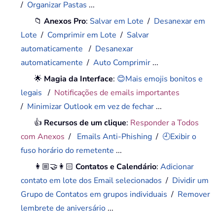
/
Organizar Pastas
...
📁
Anexos Pro
:
Salvar em Lote
/
Desanexar em
Lote
/
Comprimir em Lote
/
Salvar
automaticamente
/
Desanexar
automaticamente
/
Auto Comprimir
...
🌟
Magia da Interface
:
😊Mais emojis bonitos e
legais
/
Notificações de emails importantes
/
Minimizar Outlook em vez de fechar
...
👍
Recursos de um clique
:
Responder a Todos
com Anexos
/
Emails Anti-Phishing
/
🕘Exibir o
fuso horário do remetente
...
👩🏼‍🤝‍👩🏻
Contatos e Calendário
:
Adicionar
contato em lote dos Email selecionados
/
Dividir um
Grupo de Contatos em grupos individuais
/
Remover
lembrete de aniversário
...