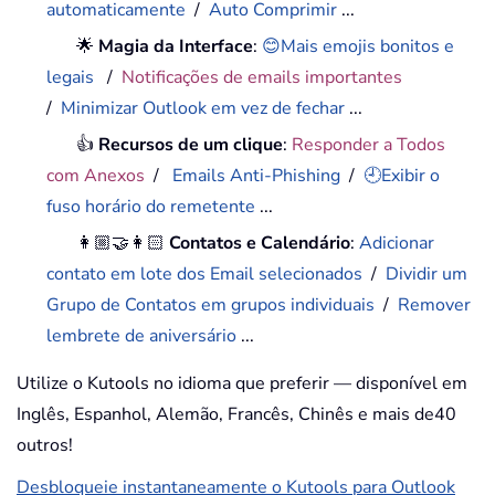
automaticamente
/
Auto Comprimir
...
🌟
Magia da Interface
:
😊Mais emojis bonitos e
legais
/
Notificações de emails importantes
/
Minimizar Outlook em vez de fechar
...
👍
Recursos de um clique
:
Responder a Todos
com Anexos
/
Emails Anti-Phishing
/
🕘Exibir o
fuso horário do remetente
...
👩🏼‍🤝‍👩🏻
Contatos e Calendário
:
Adicionar
contato em lote dos Email selecionados
/
Dividir um
Grupo de Contatos em grupos individuais
/
Remover
lembrete de aniversário
...
Utilize o Kutools no idioma que preferir — disponível em
Inglês, Espanhol, Alemão, Francês, Chinês e mais de40
outros!
Desbloqueie instantaneamente o Kutools para Outlook