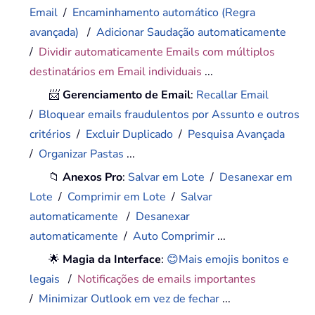
Email
/
Encaminhamento automático (Regra
avançada)
/
Adicionar Saudação automaticamente
/
Dividir automaticamente Emails com múltiplos
destinatários em Email individuais
...
📨
Gerenciamento de Email
:
Recallar Email
/
Bloquear emails fraudulentos por Assunto e outros
critérios
/
Excluir Duplicado
/
Pesquisa Avançada
/
Organizar Pastas
...
📁
Anexos Pro
:
Salvar em Lote
/
Desanexar em
Lote
/
Comprimir em Lote
/
Salvar
automaticamente
/
Desanexar
automaticamente
/
Auto Comprimir
...
🌟
Magia da Interface
:
😊Mais emojis bonitos e
legais
/
Notificações de emails importantes
/
Minimizar Outlook em vez de fechar
...