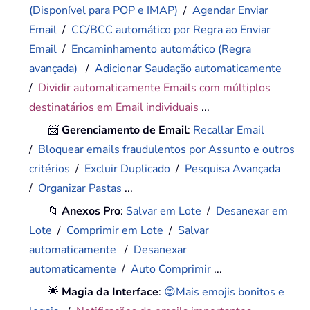
(Disponível para POP e IMAP)
/
Agendar Enviar
Email
/
CC/BCC automático por Regra ao Enviar
Email
/
Encaminhamento automático (Regra
avançada)
/
Adicionar Saudação automaticamente
/
Dividir automaticamente Emails com múltiplos
destinatários em Email individuais
...
📨
Gerenciamento de Email
:
Recallar Email
/
Bloquear emails fraudulentos por Assunto e outros
critérios
/
Excluir Duplicado
/
Pesquisa Avançada
/
Organizar Pastas
...
📁
Anexos Pro
:
Salvar em Lote
/
Desanexar em
Lote
/
Comprimir em Lote
/
Salvar
automaticamente
/
Desanexar
automaticamente
/
Auto Comprimir
...
🌟
Magia da Interface
:
😊Mais emojis bonitos e