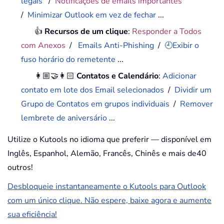
legais
/
Notificações de emails importantes
/
Minimizar Outlook em vez de fechar
...
👍
Recursos de um clique
:
Responder a Todos
com Anexos
/
Emails Anti-Phishing
/
🕘Exibir o
fuso horário do remetente
...
👩🏼‍🤝‍👩🏻
Contatos e Calendário
:
Adicionar
contato em lote dos Email selecionados
/
Dividir um
Grupo de Contatos em grupos individuais
/
Remover
lembrete de aniversário
...
Utilize o Kutools no idioma que preferir — disponível em
Inglês, Espanhol, Alemão, Francês, Chinês e mais de40
outros!
Desbloqueie instantaneamente o Kutools para Outlook
com um único clique. Não espere, baixe agora e aumente
sua eficiência!