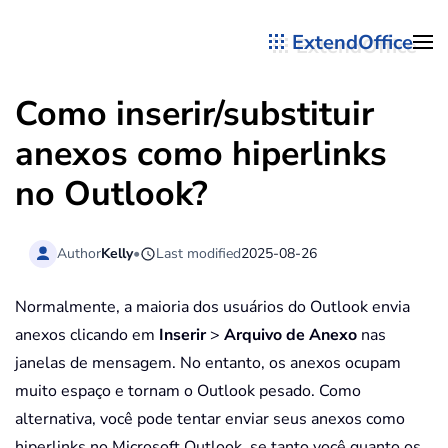
ExtendOffice
Skip to main content
Como inserir/substituir
anexos como hiperlinks
no Outlook?
Author
Kelly
•
Last modified
2025-08-26
Normalmente, a maioria dos usuários do Outlook envia
anexos clicando em
Inserir
>
Arquivo de Anexo
nas
janelas de mensagem. No entanto, os anexos ocupam
muito espaço e tornam o Outlook pesado. Como
alternativa, você pode tentar enviar seus anexos como
hiperlinks no Microsoft Outlook, se tanto você quanto os