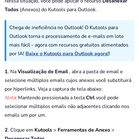
Nessa situação, você pode aplicar o recurso
Desanexar
Todos
(Anexos) do Kutools para Outlook.
Chega de ineficiência no Outlook! O Kutools para
Outlook torna o processamento de e-mails em lote
mais fácil - agora com recursos gratuitos alimentados
por IA!
Baixe o Kutools para Outlook agora!
!
1
. Na
Visualização de Email
, abra a pasta de email e
selecione múltiplos emails cujos anexos você substituirá
por hiperlinks. Veja a captura de tela abaixo:
Nota
: Mantendo pressionada a tecla
Ctrl
você pode
selecionar múltiplos emails não adjacentes clicando nos
emails um por um.
2
. Clique em
Kutools
>
Ferramentas de Anexo
>
Desanexar Todos
.