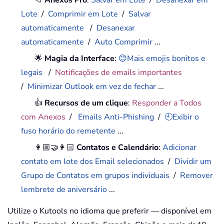
📁
Anexos Pro
:
Salvar em Lote
/
Desanexar em
Lote
/
Comprimir em Lote
/
Salvar
automaticamente
/
Desanexar
automaticamente
/
Auto Comprimir
...
🌟
Magia da Interface
:
😊Mais emojis bonitos e
legais
/
Notificações de emails importantes
/
Minimizar Outlook em vez de fechar
...
👍
Recursos de um clique
:
Responder a Todos
com Anexos
/
Emails Anti-Phishing
/
🕘Exibir o
fuso horário do remetente
...
👩🏼‍🤝‍👩🏻
Contatos e Calendário
:
Adicionar
contato em lote dos Email selecionados
/
Dividir um
Grupo de Contatos em grupos individuais
/
Remover
lembrete de aniversário
...
Utilize o Kutools no idioma que preferir — disponível em