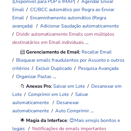
(Disponível para POP e IMAP)
/
Agendar Enviar
Email
/
CC/BCC automático por Regra ao Enviar
Email
/
Encaminhamento automático (Regra
avançada)
/
Adicionar Saudação automaticamente
/
Dividir automaticamente Emails com múltiplos
destinatários em Email individuais
...
📨
Gerenciamento de Email
:
Recallar Email
/
Bloquear emails fraudulentos por Assunto e outros
critérios
/
Excluir Duplicado
/
Pesquisa Avançada
/
Organizar Pastas
...
📁
Anexos Pro
:
Salvar em Lote
/
Desanexar em
Lote
/
Comprimir em Lote
/
Salvar
automaticamente
/
Desanexar
automaticamente
/
Auto Comprimir
...
🌟
Magia da Interface
:
😊Mais emojis bonitos e
legais
/
Notificações de emails importantes