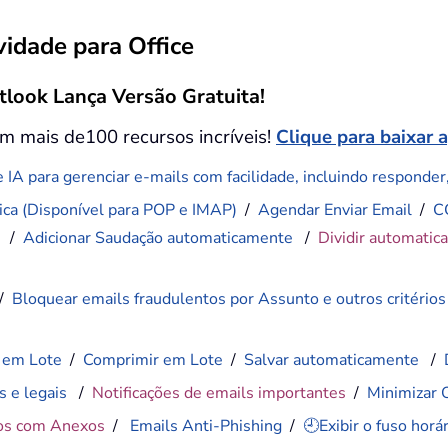
idade para Office
tlook Lança Versão Gratuita!
m mais de100 recursos incríveis!
Clique para baixar 
 IA para gerenciar e-mails com facilidade, incluindo responder, 
ca (Disponível para POP e IMAP)
/
Agendar Enviar Email
/
C
)
/
Adicionar Saudação automaticamente
/
Dividir automatic
/
Bloquear emails fraudulentos por Assunto e outros critérios
 em Lote
/
Comprimir em Lote
/
Salvar automaticamente
/
s e legais
/
Notificações de emails importantes
/
Minimizar 
os com Anexos
/
Emails Anti-Phishing
/
🕘Exibir o fuso hor