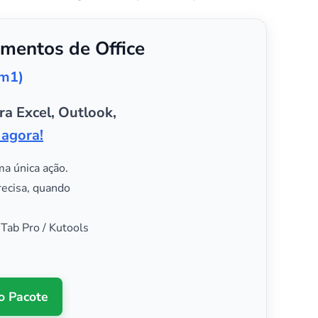
mentos de Office
em1)
ra Excel, Outlook,
 agora!
ma única ação.
recisa, quando
 Tab Pro / Kutools
o Pacote