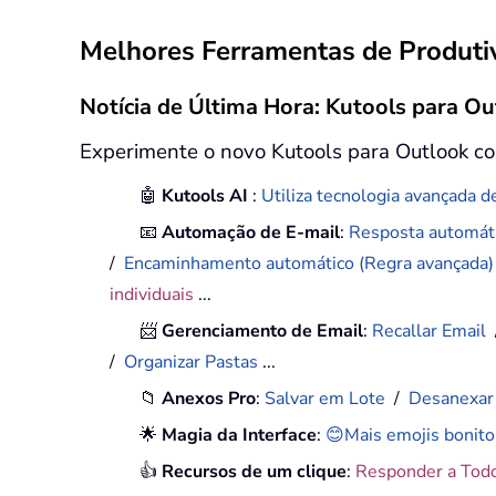
Melhores Ferramentas de Produtiv
Notícia de Última Hora: Kutools para Ou
Experimente o novo Kutools para Outlook co
🤖
Kutools AI
:
Utiliza tecnologia avançada de
📧
Automação de E-mail
:
Resposta automáti
/
Encaminhamento automático (Regra avançada
individuais
...
📨
Gerenciamento de Email
:
Recallar Email
/
Organizar Pastas
...
📁
Anexos Pro
:
Salvar em Lote
/
Desanexar
🌟
Magia da Interface
:
😊Mais emojis bonito
👍
Recursos de um clique
:
Responder a Tod