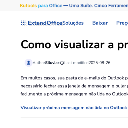
Kutools
para
Office
— Uma Suíte. Cinco Ferrame
Skip to main content
ExtendOffice
Soluções
Baixar
Preç
Como visualizar a 
Author
Siluvia
•
Last modified
2025-08-26
Em muitos casos, sua pasta de e-mails do Outlook p
necessário fechar essa janela de mensagem e pular p
facilmente a próxima mensagem não lida no Outlook
Visualizar próxima mensagem não lida no Outlook