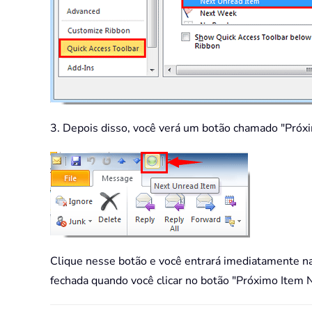
3. Depois disso, você verá um botão chamado "Próx
Clique nesse botão e você entrará imediatamente na 
fechada quando você clicar no botão "Próximo Item N