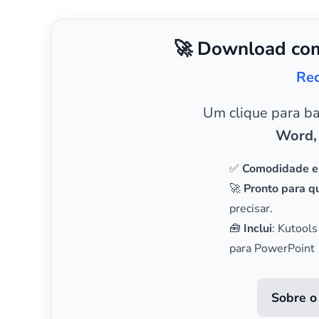
🚀 Download com
Rec
Um clique para b
Word,
✅
Comodidade e
🚀
Pronto para qu
precisar.
🧰
Inclui
: Kutools
para PowerPoint
Sobre o