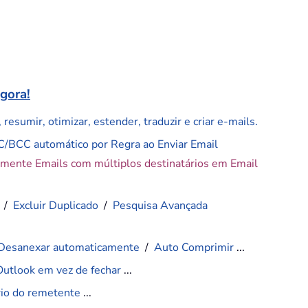
agora!
resumir, otimizar, estender, traduzir e criar e-mails.
C/BCC automático por Regra ao Enviar Email
amente Emails com múltiplos destinatários em Email
/
Excluir Duplicado
/
Pesquisa Avançada
Desanexar automaticamente
/
Auto Comprimir
...
Outlook em vez de fechar
...
ário do remetente
...