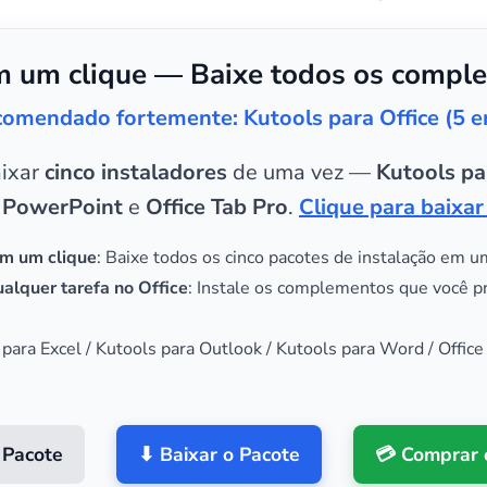
 um clique — Baixe todos os comple
omendado fortemente: Kutools para Office (5 
aixar
cinco instaladores
de uma vez —
Kutools pa
 PowerPoint
e
Office Tab Pro
.
Clique para baixar
m um clique
: Baixe todos os cinco pacotes de instalação em u
alquer tarefa no Office
: Instale os complementos que você p
 para Excel / Kutools para Outlook / Kutools para Word / Office
 Pacote
⬇ Baixar o Pacote
💳 Comprar 