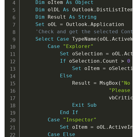
Dim
 oItem 
As
Object
Dim
 olDL 
As
 Outlook
.
DistListItem

Dim
 Result 
As
String
Set
 oOL 
=
 Outlook
.
Application

'Check and get the selected Conta
Select
Case
 TypeName
(
oOL
.
ActiveWi
Case
"Explorer"
Set
 oSelection 
=
 oOL
.
Acti
If
 oSelection
.
Count 
>
0
T
Set
 oItem 
=
 oSelectio
Else
                Result 
=
 MsgBox
(
"No i
"Please s
                            vbCritica
Exit
Sub
End
If
Case
"Inspector"
Set
 oItem 
=
 oOL
.
ActiveIns
Case
Else