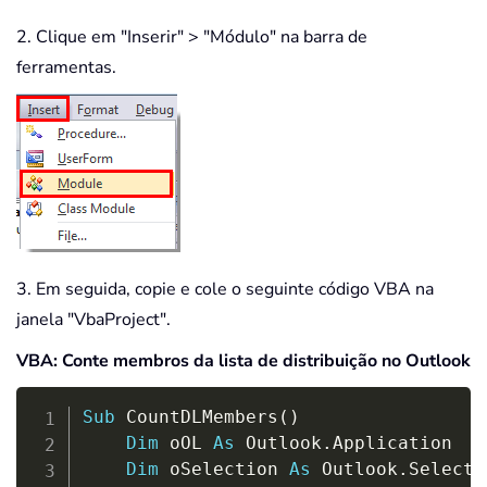
2. Clique em "Inserir" > "Módulo" na barra de
ferramentas.
3. Em seguida, copie e cole o seguinte código VBA na
janela "VbaProject".
VBA: Conte membros da lista de distribuição no Outlook
Copy
Sub
 CountDLMembers
(
)
Dim
 oOL 
As
 Outlook
.
Application

Dim
 oSelection 
As
 Outlook
.
Selectio