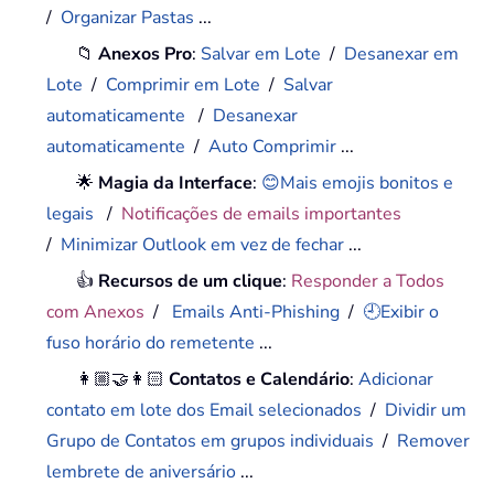
/
Organizar Pastas
...
📁
Anexos Pro
:
Salvar em Lote
/
Desanexar em
Lote
/
Comprimir em Lote
/
Salvar
automaticamente
/
Desanexar
automaticamente
/
Auto Comprimir
...
🌟
Magia da Interface
:
😊Mais emojis bonitos e
legais
/
Notificações de emails importantes
/
Minimizar Outlook em vez de fechar
...
👍
Recursos de um clique
:
Responder a Todos
com Anexos
/
Emails Anti-Phishing
/
🕘Exibir o
fuso horário do remetente
...
👩🏼‍🤝‍👩🏻
Contatos e Calendário
:
Adicionar
contato em lote dos Email selecionados
/
Dividir um
Grupo de Contatos em grupos individuais
/
Remover
lembrete de aniversário
...