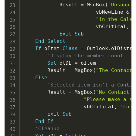
            Result 
=
 MsgBox
(
"Unsuppor
                        vbNewLine 
&
"
"in the Calen
                        vbCritical
,
"
Exit
Sub
End
Select
If
 oItem
.
Class
=
 Outlook
.
olDistri
'Display the member count
Set
 olDL 
=
 oItem

        Result 
=
 MsgBox
(
"The Contact 
Else
'Selected item isn't a Contac
        Result 
=
 MsgBox
(
"No Contact G
"Please make a se
                    vbCritical
,
"Coun
Exit
Sub
End
If
'Cleanup
Set
 oOL 
=
Nothing