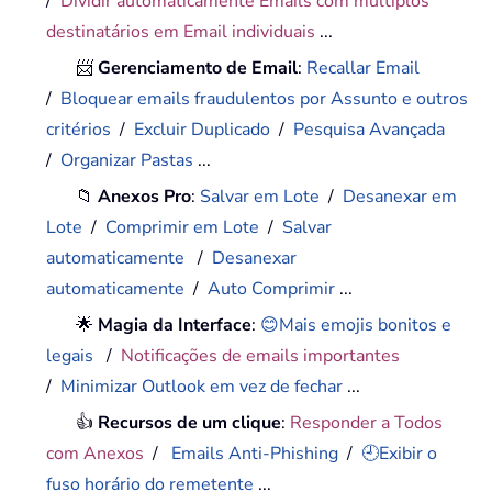
/
Dividir automaticamente Emails com múltiplos
destinatários em Email individuais
...
📨
Gerenciamento de Email
:
Recallar Email
/
Bloquear emails fraudulentos por Assunto e outros
critérios
/
Excluir Duplicado
/
Pesquisa Avançada
/
Organizar Pastas
...
📁
Anexos Pro
:
Salvar em Lote
/
Desanexar em
Lote
/
Comprimir em Lote
/
Salvar
automaticamente
/
Desanexar
automaticamente
/
Auto Comprimir
...
🌟
Magia da Interface
:
😊Mais emojis bonitos e
legais
/
Notificações de emails importantes
/
Minimizar Outlook em vez de fechar
...
👍
Recursos de um clique
:
Responder a Todos
com Anexos
/
Emails Anti-Phishing
/
🕘Exibir o
fuso horário do remetente
...