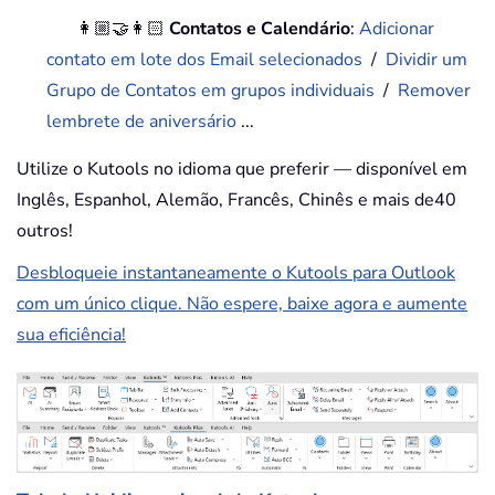
👩🏼‍🤝‍👩🏻
Contatos e Calendário
:
Adicionar
contato em lote dos Email selecionados
/
Dividir um
Grupo de Contatos em grupos individuais
/
Remover
lembrete de aniversário
...
Utilize o Kutools no idioma que preferir — disponível em
Inglês, Espanhol, Alemão, Francês, Chinês e mais de40
outros!
Desbloqueie instantaneamente o Kutools para Outlook
com um único clique. Não espere, baixe agora e aumente
sua eficiência!