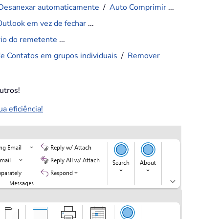
Desanexar automaticamente
/
Auto Comprimir
...
Outlook em vez de fechar
...
ário do remetente
...
de Contatos em grupos individuais
/
Remover
utros!
 eficiência!