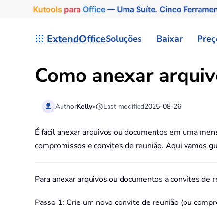
Kutools
para
Office
— Uma Suíte. Cinco Ferrame
Skip to main content
ExtendOffice
Soluções
Baixar
Preç
Como anexar arquiv
Author
Kelly
•
Last modified
2025-08-26
É fácil anexar arquivos ou documentos em uma me
compromissos e convites de reunião. Aqui vamos gui
Para anexar arquivos ou documentos a convites de re
Passo 1: Crie um novo convite de reunião (ou compr