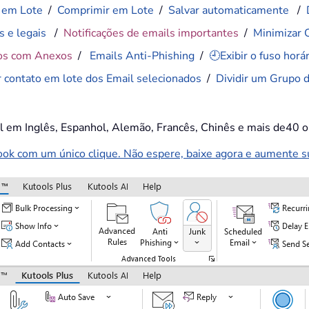
 em Lote
/
Comprimir em Lote
/
Salvar automaticamente
/
s e legais
/
Notificações de emails importantes
/
Minimizar 
os com Anexos
/
Emails Anti-Phishing
/
🕘Exibir o fuso hor
r contato em lote dos Email selecionados
/
Dividir um Grupo 
el em Inglês, Espanhol, Alemão, Francês, Chinês e mais de40 o
k com um único clique. Não espere, baixe agora e aumente sua