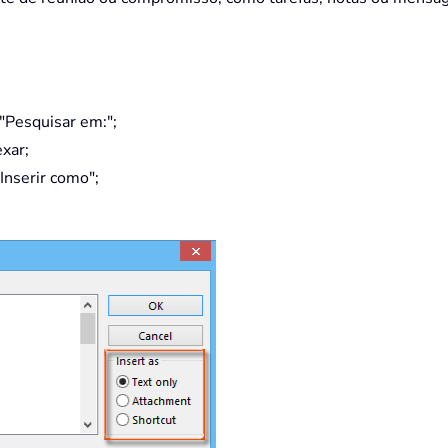
 "Pesquisar em:";
exar;
Inserir como";