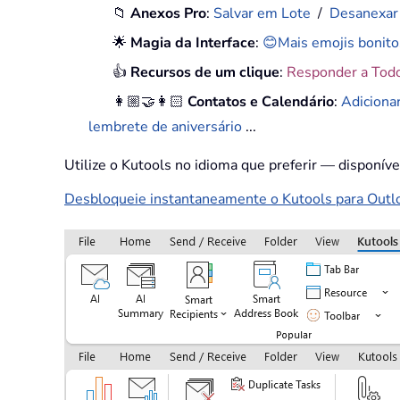
📁
Anexos Pro
:
Salvar em Lote
/
Desanexar
🌟
Magia da Interface
:
😊Mais emojis bonito
👍
Recursos de um clique
:
Responder a Tod
👩🏼‍🤝‍👩🏻
Contatos e Calendário
:
Adiciona
lembrete de aniversário
...
Utilize o Kutools no idioma que preferir — disponív
Desbloqueie instantaneamente o Kutools para Outloo