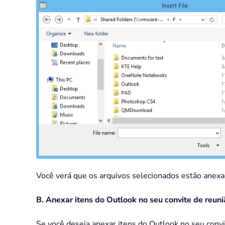
Você verá que os arquivos selecionados estão anexa
B. Anexar itens do Outlook no seu convite de reu
Se você deseja anexar itens do Outlook no seu convi