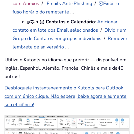
com Anexos
/
Emails Anti-Phishing
/
🕘Exibir o
fuso horário do remetente
...
👩🏼‍🤝‍👩🏻
Contatos e Calendário
:
Adicionar
contato em lote dos Email selecionados
/
Dividir um
Grupo de Contatos em grupos individuais
/
Remover
lembrete de aniversário
...
Utilize o Kutools no idioma que preferir — disponível em
Inglês, Espanhol, Alemão, Francês, Chinês e mais de40
outros!
Desbloqueie instantaneamente o Kutools para Outlook
com um único clique. Não espere, baixe agora e aumente
sua eficiência!