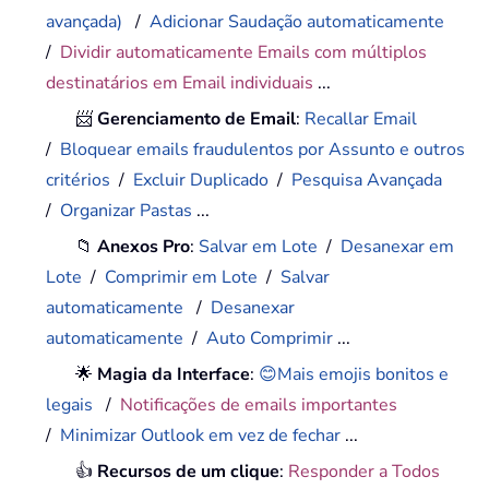
avançada)
/
Adicionar Saudação automaticamente
/
Dividir automaticamente Emails com múltiplos
destinatários em Email individuais
...
📨
Gerenciamento de Email
:
Recallar Email
/
Bloquear emails fraudulentos por Assunto e outros
critérios
/
Excluir Duplicado
/
Pesquisa Avançada
/
Organizar Pastas
...
📁
Anexos Pro
:
Salvar em Lote
/
Desanexar em
Lote
/
Comprimir em Lote
/
Salvar
automaticamente
/
Desanexar
automaticamente
/
Auto Comprimir
...
🌟
Magia da Interface
:
😊Mais emojis bonitos e
legais
/
Notificações de emails importantes
/
Minimizar Outlook em vez de fechar
...
👍
Recursos de um clique
:
Responder a Todos