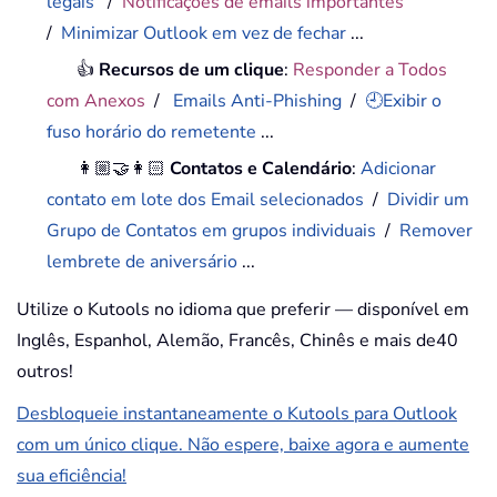
legais
/
Notificações de emails importantes
/
Minimizar Outlook em vez de fechar
...
👍
Recursos de um clique
:
Responder a Todos
com Anexos
/
Emails Anti-Phishing
/
🕘Exibir o
fuso horário do remetente
...
👩🏼‍🤝‍👩🏻
Contatos e Calendário
:
Adicionar
contato em lote dos Email selecionados
/
Dividir um
Grupo de Contatos em grupos individuais
/
Remover
lembrete de aniversário
...
Utilize o Kutools no idioma que preferir — disponível em
Inglês, Espanhol, Alemão, Francês, Chinês e mais de40
outros!
Desbloqueie instantaneamente o Kutools para Outlook
com um único clique. Não espere, baixe agora e aumente
sua eficiência!