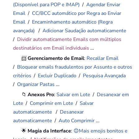
(Disponível para POP e IMAP)
/
Agendar Enviar
Email
/
CC/BCC automático por Regra ao Enviar
Email
/
Encaminhamento automático (Regra
avançada)
/
Adicionar Saudação automaticamente
/
Dividir automaticamente Emails com múltiplos
destinatários em Email individuais
...
📨
Gerenciamento de Email
:
Recallar Email
/
Bloquear emails fraudulentos por Assunto e outros
critérios
/
Excluir Duplicado
/
Pesquisa Avançada
/
Organizar Pastas
...
📁
Anexos Pro
:
Salvar em Lote
/
Desanexar em
Lote
/
Comprimir em Lote
/
Salvar
automaticamente
/
Desanexar
automaticamente
/
Auto Comprimir
...
🌟
Magia da Interface
:
😊Mais emojis bonitos e