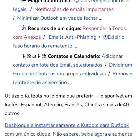
🌟
Magia da Interface
:
😊Mais emojis bonitos e
legais
/
Notificações de emails importantes
/
Minimizar Outlook em vez de fechar
...
👍
Recursos de um clique
:
Responder a Todos
com Anexos
/
Emails Anti-Phishing
/
🕘Exibir o
fuso horário do remetente
...
👩🏼‍🤝‍👩🏻
Contatos e Calendário
:
Adicionar
contato em lote dos Email selecionados
/
Dividir um
Grupo de Contatos em grupos individuais
/
Remover
lembrete de aniversário
...
Utilize o Kutools no idioma que preferir — disponível em
Inglês, Espanhol, Alemão, Francês, Chinês e mais de40
outros!
Desbloqueie instantaneamente o Kutools para Outlook
com um único clique. Não espere, baixe agora e aumente