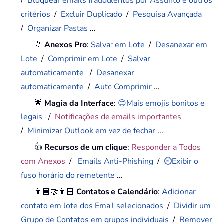
/
Bloquear emails fraudulentos por Assunto e outros
critérios
/
Excluir Duplicado
/
Pesquisa Avançada
/
Organizar Pastas
...
📁
Anexos Pro
:
Salvar em Lote
/
Desanexar em
Lote
/
Comprimir em Lote
/
Salvar
automaticamente
/
Desanexar
automaticamente
/
Auto Comprimir
...
🌟
Magia da Interface
:
😊Mais emojis bonitos e
legais
/
Notificações de emails importantes
/
Minimizar Outlook em vez de fechar
...
👍
Recursos de um clique
:
Responder a Todos
com Anexos
/
Emails Anti-Phishing
/
🕘Exibir o
fuso horário do remetente
...
👩🏼‍🤝‍👩🏻
Contatos e Calendário
:
Adicionar
contato em lote dos Email selecionados
/
Dividir um
Grupo de Contatos em grupos individuais
/
Remover