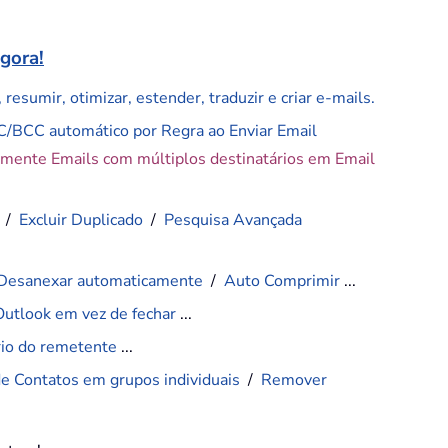
agora!
resumir, otimizar, estender, traduzir e criar e-mails.
C/BCC automático por Regra ao Enviar Email
amente Emails com múltiplos destinatários em Email
/
Excluir Duplicado
/
Pesquisa Avançada
Desanexar automaticamente
/
Auto Comprimir
...
Outlook em vez de fechar
...
ário do remetente
...
de Contatos em grupos individuais
/
Remover