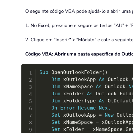
O seguinte código VBA pode ajudá-lo a abrir uma pa
1. No Excel, pressione e segure as teclas "Alt" + "F
2. Clique em "Inserir" > "Módulo" e cole a seguint
Código VBA: Abrir uma pasta específica do Outloo
Sub
 OpenOutlookFolder
(
)
Dim
 xOutlookApp 
As
 Outlook
.
Dim
 xNameSpace 
As
 Outlook
.
N
Dim
 xFolder 
As
 Outlook
.
Folde
Dim
 xFolderType 
As
 OlDefault
On
Error
Resume
Next
Set
 xOutlookApp 
=
New
 Outlo
Set
 xNameSpace 
=
 xOutlookAp
Set
 xFolder 
=
 xNameSpace
.
Ge