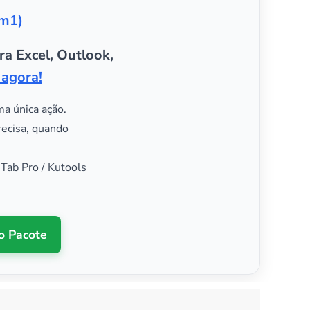
em1)
ra Excel, Outlook,
 agora!
ma única ação.
recisa, quando
 Tab Pro / Kutools
o Pacote