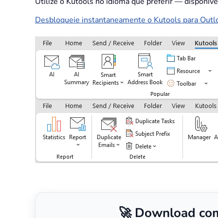
Utilize o Kutools no idioma que preferir — disponív
Desbloqueie instantaneamente o Kutools para Outloo
🚀 Download com