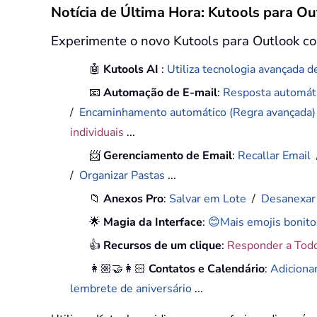
Notícia de Última Hora: Kutools para Ou
Experimente o novo Kutools para Outlook co
🤖
Kutools AI
:
Utiliza tecnologia avançada de
📧
Automação de E-mail
:
Resposta automáti
/
Encaminhamento automático (Regra avançada
individuais
...
📨
Gerenciamento de Email
:
Recallar Email
/
Organizar Pastas
...
📁
Anexos Pro
:
Salvar em Lote
/
Desanexar
🌟
Magia da Interface
:
😊Mais emojis bonito
👍
Recursos de um clique
:
Responder a Tod
👩🏼‍🤝‍👩🏻
Contatos e Calendário
:
Adiciona
lembrete de aniversário
...