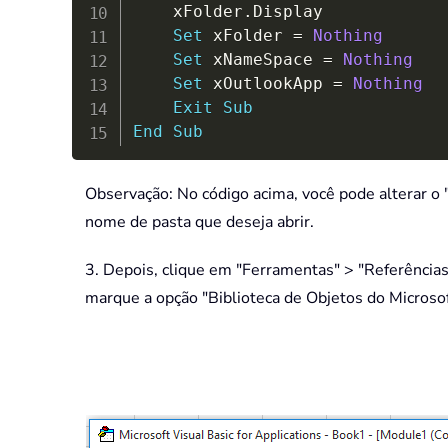
    xFolder
.
Display

Set
 xFolder 
=
Nothing
Set
 xNameSpace 
=
Nothing
Set
 xOutlookApp 
=
Nothing
Exit
Sub
End
Sub
Observação: No código acima, você pode alterar o
nome de pasta que deseja abrir.
3. Depois, clique em "Ferramentas" > "Referências"
marque a opção "Biblioteca de Objetos do Microsoft