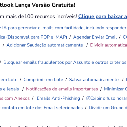
tlook Lança Versão Gratuita!
m mais de100 recursos incríveis!
Clique para baixar 
 IA para gerenciar e-mails com facilidade, incluindo responder, 
ca (Disponível para POP e IMAP)
/
Agendar Enviar Email
/
C
)
/
Adicionar Saudação automaticamente
/
Dividir automatic
/
Bloquear emails fraudulentos por Assunto e outros critérios
 em Lote
/
Comprimir em Lote
/
Salvar automaticamente
/
s e legais
/
Notificações de emails importantes
/
Minimizar 
os com Anexos
/
Emails Anti-Phishing
/
🕘Exibir o fuso hor
r contato em lote dos Email selecionados
/
Dividir um Grupo 