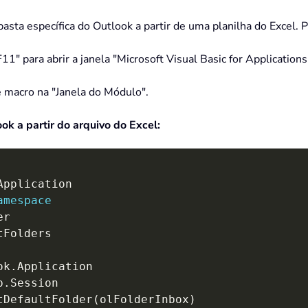
sta específica do Outlook a partir de uma planilha do Excel. P
11" para abrir a janela "Microsoft Visual Basic for Applications
e macro na "Janela do Módulo".
k a partir do arquivo do Excel:
Application

amespace
r

Folders

ok
.
Application

p
.
Session

tDefaultFolder
(
olFolderInbox
)