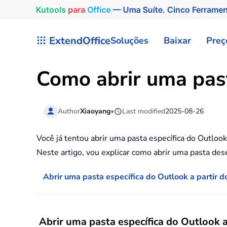
Kutools
para
Office
— Uma Suíte. Cinco Ferrame
Skip to main content
ExtendOffice
Soluções
Baixar
Preç
Como abrir uma past
Author
Xiaoyang
•
Last modified
2025-08-26
Você já tentou abrir uma pasta específica do Outlook
Neste artigo, vou explicar como abrir uma pasta des
Abrir uma pasta específica do Outlook a partir 
Abrir uma pasta específica do Outlook 