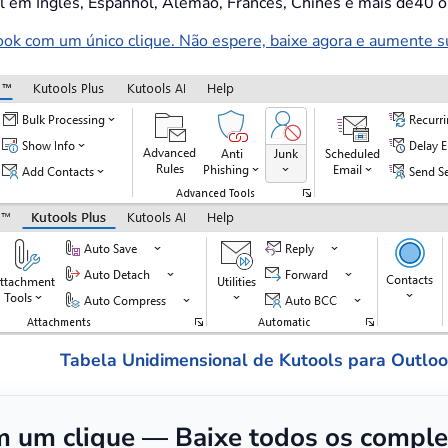
el em Inglês, Espanhol, Alemão, Francês, Chinês e mais de40 o
k com um único clique. Não espere, baixe agora e aumente sua
Tabela Unidimensional de Kutools para Outlo
 um clique — Baixe todos os comple