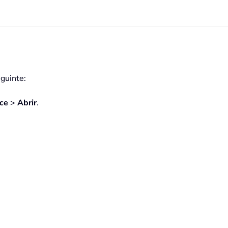
eguinte:
ice
>
Abrir
.