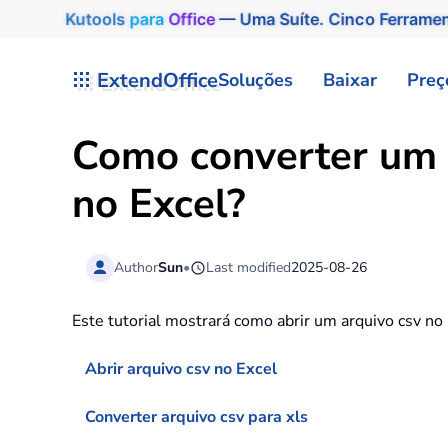
Kutools
para
Office
— Uma Suíte. Cinco Ferrame
Skip to main content
ExtendOffice
Soluções
Baixar
Preç
Como converter um a
no Excel?
Author
Sun
•
Last modified
2025-08-26
Este tutorial mostrará como abrir um arquivo csv no
Abrir arquivo csv no Excel
Converter arquivo csv para xls