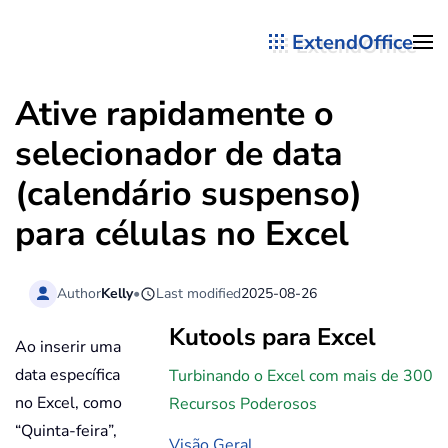
ExtendOffice
Skip to main content
Ative rapidamente o
selecionador de data
(calendário suspenso)
para células no Excel
Author
Kelly
•
Last modified
2025-08-26
Kutools para Excel
Ao inserir uma
data específica
Turbinando o Excel com mais de 300
no Excel, como
Recursos Poderosos
“Quinta-feira”,
Visão Geral