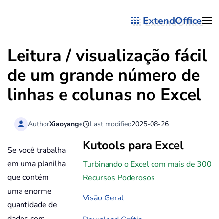
ExtendOffice
Skip to main content
Leitura / visualização fácil
de um grande número de
linhas e colunas no Excel
Author
Xiaoyang
•
Last modified
2025-08-26
Kutools para Excel
Se você trabalha
em uma planilha
Turbinando o Excel com mais de 300
que contém
Recursos Poderosos
uma enorme
Visão Geral
quantidade de
dados com