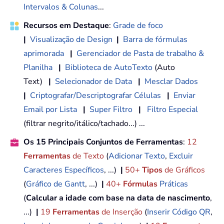
Intervalos & Colunas
...
Recursos em Destaque
:
Grade de foco
|
Visualização de Design
|
Barra de fórmulas
aprimorada
|
Gerenciador de Pasta de trabalho &
Planilha
|
Biblioteca de AutoTexto
(Auto
Text)
|
Selecionador de Data
|
Mesclar Dados
|
Criptografar/Descriptografar Células
|
Enviar
Email por Lista
|
Super Filtro
|
Filtro Especial
(filtrar negrito/itálico/tachado...) ...
Os 15 Principais Conjuntos de Ferramentas
:
12
Ferramentas
de Texto
(
Adicionar Texto
,
Excluir
Caracteres Específicos
, ...)
|
50+
Tipos
de Gráficos
(
Gráfico de Gantt
, ...)
|
40+
Fórmulas
Práticas
(
Calcular a idade com base na data de nascimento
,
...)
|
19
Ferramentas
de Inserção
(
Inserir Código QR
,