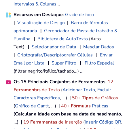
Intervalos & Colunas
...
Recursos em Destaque
:
Grade de foco
|
Visualização de Design
|
Barra de fórmulas
aprimorada
|
Gerenciador de Pasta de trabalho &
Planilha
|
Biblioteca de AutoTexto
(Auto
Text)
|
Selecionador de Data
|
Mesclar Dados
|
Criptografar/Descriptografar Células
|
Enviar
Email por Lista
|
Super Filtro
|
Filtro Especial
(filtrar negrito/itálico/tachado...) ...
Os 15 Principais Conjuntos de Ferramentas
:
12
Ferramentas
de Texto
(
Adicionar Texto
,
Excluir
Caracteres Específicos
, ...)
|
50+
Tipos
de Gráficos
(
Gráfico de Gantt
, ...)
|
40+
Fórmulas
Práticas
(
Calcular a idade com base na data de nascimento
,
...)
|
19
Ferramentas
de Inserção
(
Inserir Código QR
,