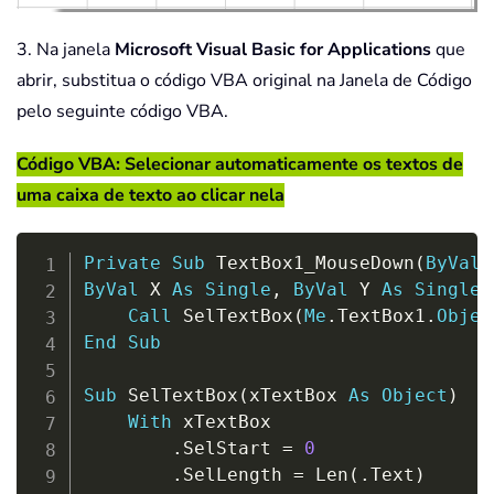
3. Na janela
Microsoft Visual Basic for Applications
que
abrir, substitua o código VBA original na Janela de Código
pelo seguinte código VBA.
Código VBA: Selecionar automaticamente os textos de
uma caixa de texto ao clicar nela
Copy
Private
Sub
 TextBox1_MouseDown
(
ByVal
 
ByVal
 X 
As
Single
,
ByVal
 Y 
As
Single
)
Call
 SelTextBox
(
Me
.
TextBox1
.
Objec
End
Sub
Sub
 SelTextBox
(
xTextBox 
As
Object
)
With
 xTextBox

.
SelStart 
=
0
.
SelLength 
=
 Len
(
.
Text
)