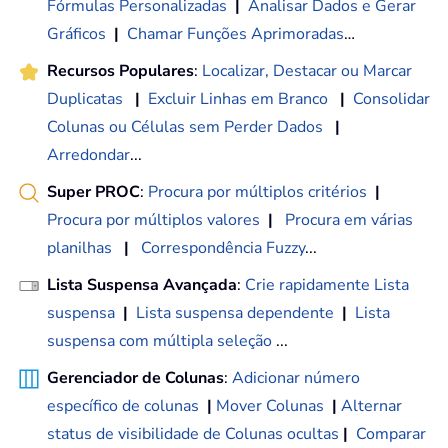
Fórmulas Personalizadas
|
Analisar Dados e Gerar
Gráficos
|
Chamar Funções Aprimoradas
…
Recursos Populares
:
Localizar, Destacar ou Marcar
Duplicatas
|
Excluir Linhas em Branco
|
Consolidar
Colunas ou Células sem Perder Dados
|
Arredondar
...
Super PROC
:
Procura por múltiplos critérios
|
Procura por múltiplos valores
|
Procura em várias
planilhas
|
Correspondência Fuzzy
...
Lista Suspensa Avançada
:
Crie rapidamente Lista
suspensa
|
Lista suspensa dependente
|
Lista
suspensa com múltipla seleção
...
Gerenciador de Colunas
:
Adicionar número
específico de colunas
|
Mover Colunas
|
Alternar
status de visibilidade de Colunas ocultas
|
Comparar