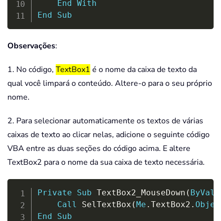
End
With
End
Sub
Observações
:
1. No código,
TextBox1
é o nome da caixa de texto da
qual você limpará o conteúdo. Altere-o para o seu próprio
nome.
2. Para selecionar automaticamente os textos de várias
caixas de texto ao clicar nelas, adicione o seguinte código
VBA entre as duas seções do código acima. E altere
TextBox2 para o nome da sua caixa de texto necessária.
Copy
Private
Sub
 TextBox2_MouseDown
(
ByVal
 
Call
 SelTextBox
(
Me
.
TextBox2
.
Objec
End
Sub