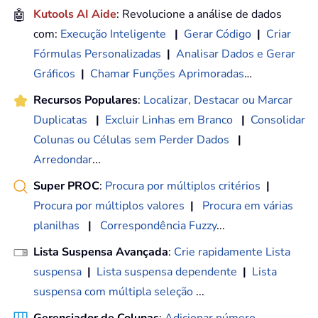
🤖
Kutools AI Aide
: Revolucione a análise de dados
com:
Execução Inteligente
|
Gerar Código
|
Criar
Fórmulas Personalizadas
|
Analisar Dados e Gerar
Gráficos
|
Chamar Funções Aprimoradas
…
Recursos Populares
:
Localizar, Destacar ou Marcar
Duplicatas
|
Excluir Linhas em Branco
|
Consolidar
Colunas ou Células sem Perder Dados
|
Arredondar
...
Super PROC
:
Procura por múltiplos critérios
|
Procura por múltiplos valores
|
Procura em várias
planilhas
|
Correspondência Fuzzy
...
Lista Suspensa Avançada
:
Crie rapidamente Lista
suspensa
|
Lista suspensa dependente
|
Lista
suspensa com múltipla seleção
...
Gerenciador de Colunas
:
Adicionar número