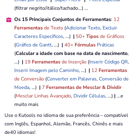
(filtrar negrito/itálico/tachado...) ...
Os 15 Principais Conjuntos de Ferramentas
:
12
Ferramentas
de Texto
(
Adicionar Texto
,
Excluir
Caracteres Específicos
, ...)
|
50+
Tipos
de Gráficos
(
Gráfico de Gantt
, ...)
|
40+
Fórmulas
Práticas
(
Calcular a idade com base na data de nascimento
,
...)
|
19
Ferramentas
de Inserção
(
Inserir Código QR
,
Inserir Imagem pelo Caminho
, ...)
|
12
Ferramentas
de Conversão
(
Converter em Palavras
,
Conversão de
Moeda
, ...)
|
7
Ferramentas de Mesclar & Dividir
(
Mesclar Linhas Avançado
,
Dividir Células
, ...)
|
...e
muito mais
Use o Kutools no idioma de sua preferência – compatível
com Inglês, Espanhol, Alemão, Francês, Chinês e mais
de40 idiomas!