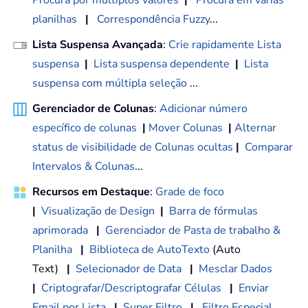
Procura por múltiplos valores
|
Procura em várias
planilhas
|
Correspondência Fuzzy
...
Lista Suspensa Avançada
:
Crie rapidamente Lista
suspensa
|
Lista suspensa dependente
|
Lista
suspensa com múltipla seleção
...
Gerenciador de Colunas
:
Adicionar número
específico de colunas
|
Mover Colunas
|
Alternar
status de visibilidade de Colunas ocultas
|
Comparar
Intervalos & Colunas
...
Recursos em Destaque
:
Grade de foco
|
Visualização de Design
|
Barra de fórmulas
aprimorada
|
Gerenciador de Pasta de trabalho &
Planilha
|
Biblioteca de AutoTexto
(Auto
Text)
|
Selecionador de Data
|
Mesclar Dados
|
Criptografar/Descriptografar Células
|
Enviar
Email por Lista
|
Super Filtro
|
Filtro Especial