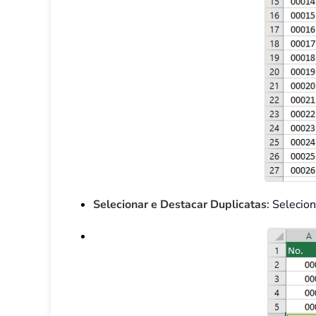
Selecionar e Destacar Duplicatas
: Selecio