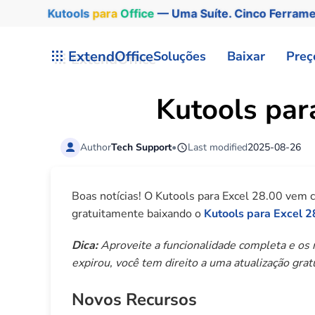
Kutools
para
Office
— Uma Suíte. Cinco Ferram
Skip to main content
ExtendOffice
Soluções
Baixar
Preç
Kutools par
Author
Tech Support
•
Last modified
2025-08-26
Boas notícias! O Kutools para Excel 28.00 vem 
gratuitamente baixando o
Kutools para Excel 2
Dica:
Aproveite a funcionalidade completa e os r
expirou, você tem direito a uma atualização grat
Novos Recursos