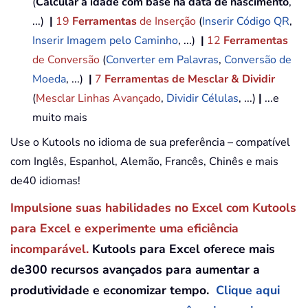
(
Calcular a idade com base na data de nascimento
,
...)
|
19
Ferramentas
de Inserção
(
Inserir Código QR
,
Inserir Imagem pelo Caminho
, ...)
|
12
Ferramentas
de Conversão
(
Converter em Palavras
,
Conversão de
Moeda
, ...)
|
7
Ferramentas de Mesclar & Dividir
(
Mesclar Linhas Avançado
,
Dividir Células
, ...)
|
...e
muito mais
Use o Kutools no idioma de sua preferência – compatível
com Inglês, Espanhol, Alemão, Francês, Chinês e mais
de40 idiomas!
Impulsione suas habilidades no Excel com Kutools
para Excel e experimente uma eficiência
incomparável.
Kutools para Excel oferece mais
de300 recursos avançados para aumentar a
produtividade e economizar tempo.
Clique aqui