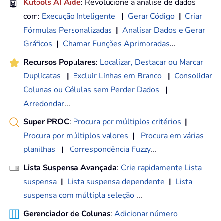
🤖
Kutools AI Aide
: Revolucione a análise de dados
com:
Execução Inteligente
|
Gerar Código
|
Criar
Fórmulas Personalizadas
|
Analisar Dados e Gerar
Gráficos
|
Chamar Funções Aprimoradas
…
Recursos Populares
:
Localizar, Destacar ou Marcar
Duplicatas
|
Excluir Linhas em Branco
|
Consolidar
Colunas ou Células sem Perder Dados
|
Arredondar
...
Super PROC
:
Procura por múltiplos critérios
|
Procura por múltiplos valores
|
Procura em várias
planilhas
|
Correspondência Fuzzy
...
Lista Suspensa Avançada
:
Crie rapidamente Lista
suspensa
|
Lista suspensa dependente
|
Lista
suspensa com múltipla seleção
...
Gerenciador de Colunas
:
Adicionar número