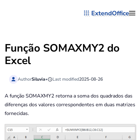
ExtendOffice
Skip to main content
Função SOMAXMY2 do
Excel
Author
Siluvia
•
Last modified
2025-08-26
A função SOMAXMY2 retorna a soma dos quadrados das
diferenças dos valores correspondentes em duas matrizes
fornecidas.