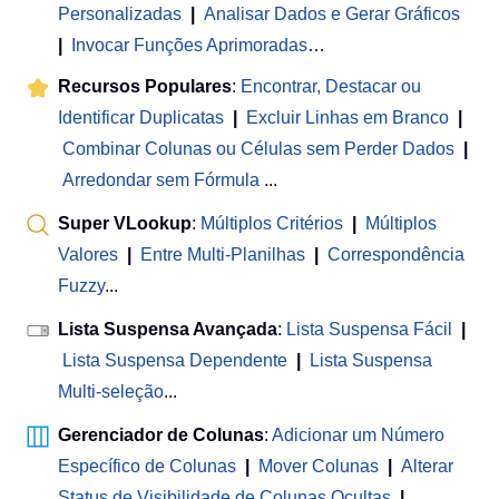
Personalizadas
|
Analisar Dados e Gerar Gráficos
|
Invocar Funções Aprimoradas
…
Recursos Populares
:
Encontrar, Destacar ou
Identificar Duplicatas
|
Excluir Linhas em Branco
|
Combinar Colunas ou Células sem Perder Dados
|
Arredondar sem Fórmula
...
Super VLookup
:
Múltiplos Critérios
|
Múltiplos
Valores
|
Entre Multi-Planilhas
|
Correspondência
Fuzzy
...
Lista Suspensa Avançada
:
Lista Suspensa Fácil
|
Lista Suspensa Dependente
|
Lista Suspensa
Multi-seleção
...
Gerenciador de Colunas
:
Adicionar um Número
Específico de Colunas
|
Mover Colunas
|
Alterar
Status de Visibilidade de Colunas Ocultas
|