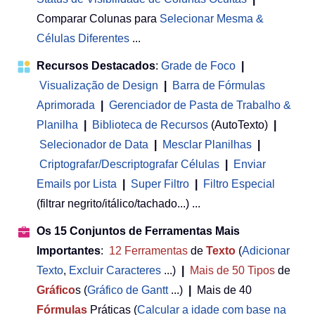
Comparar Colunas para
Selecionar Mesma &
Células Diferentes
...
Recursos Destacados
:
Grade de Foco
|
Visualização de Design
|
Barra de Fórmulas
Aprimorada
|
Gerenciador de Pasta de Trabalho &
Planilha
 | 
Biblioteca de Recursos
(AutoTexto)
|
Selecionador de Data
|
Mesclar Planilhas
|
Criptografar/Descriptografar Células
|
Enviar
Emails por Lista
|
Super Filtro
|
Filtro Especial
(filtrar negrito/itálico/tachado...) ...
Os 15 Conjuntos de Ferramentas Mais
Importantes
:
12
Ferramentas
de
Texto
(
Adicionar
Texto
,
Excluir Caracteres
...)
|
Mais de 50
Tipos
de
Gráfico
s (
Gráfico de Gantt
...)
|
Mais de 40
Fórmulas
Práticas (
Calcular a idade com base na