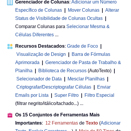
Gerenciador de Colunas
:
Adicionar um Número
Específico de Colunas
|
Mover Colunas
|
Alterar
Status de Visibilidade de Colunas Ocultas
|
Comparar Colunas para
Selecionar Mesma &
Células Diferentes
...
Recursos Destacados
:
Grade de Foco
|
Visualização de Design
|
Barra de Fórmulas
Aprimorada
|
Gerenciador de Pasta de Trabalho &
Planilha
 | 
Biblioteca de Recursos
(AutoTexto)
|
Selecionador de Data
|
Mesclar Planilhas
|
Criptografar/Descriptografar Células
|
Enviar
Emails por Lista
|
Super Filtro
|
Filtro Especial
(filtrar negrito/itálico/tachado...) ...
Os 15 Conjuntos de Ferramentas Mais
Importantes
:
12
Ferramentas
de
Texto
(
Adicionar