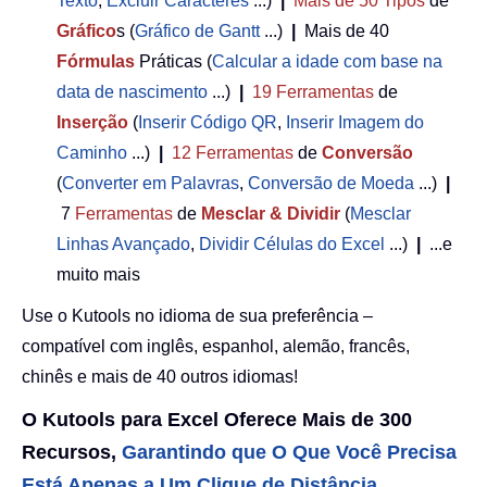
Texto
,
Excluir Caracteres
...)
|
Mais de 50
Tipos
de
Gráfico
s (
Gráfico de Gantt
...)
|
Mais de 40
Fórmulas
Práticas (
Calcular a idade com base na
data de nascimento
...)
|
19
Ferramentas
de
Inserção
(
Inserir Código QR
,
Inserir Imagem do
Caminho
...)
|
12
Ferramentas
de
Conversão
(
Converter em Palavras
,
Conversão de Moeda
...)
|
7
Ferramentas
de
Mesclar & Dividir
(
Mesclar
Linhas Avançado
,
Dividir Células do Excel
...)
|
...e
muito mais
Use o Kutools no idioma de sua preferência –
compatível com inglês, espanhol, alemão, francês,
chinês e mais de 40 outros idiomas!
O Kutools para Excel Oferece Mais de 300
Recursos,
Garantindo que O Que Você Precisa
Está Apenas a Um Clique de Distância...