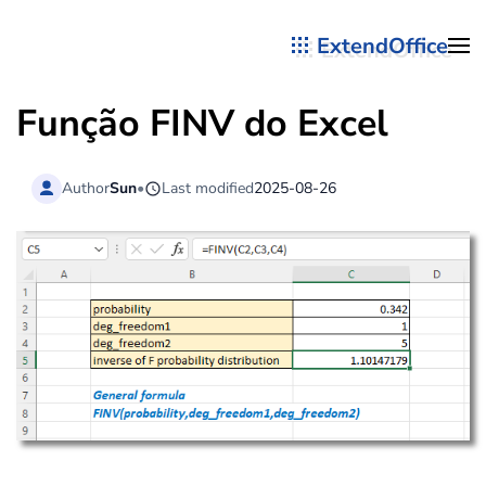
ExtendOffice
Skip to main content
Função FINV do Excel
Author
Sun
•
Last modified
2025-08-26