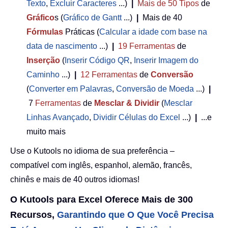
Texto
,
Excluir Caracteres
...)
|
Mais de 50
Tipos
de
Gráfico
s (
Gráfico de Gantt
...)
|
Mais de 40
Fórmulas
Práticas (
Calcular a idade com base na
data de nascimento
...)
|
19
Ferramentas
de
Inserção
(
Inserir Código QR
,
Inserir Imagem do
Caminho
...)
|
12
Ferramentas
de
Conversão
(
Converter em Palavras
,
Conversão de Moeda
...)
|
7
Ferramentas
de
Mesclar & Dividir
(
Mesclar
Linhas Avançado
,
Dividir Células do Excel
...)
|
...e
muito mais
Use o Kutools no idioma de sua preferência –
compatível com inglês, espanhol, alemão, francês,
chinês e mais de 40 outros idiomas!
O Kutools para Excel Oferece Mais de 300
Recursos,
Garantindo que O Que Você Precisa