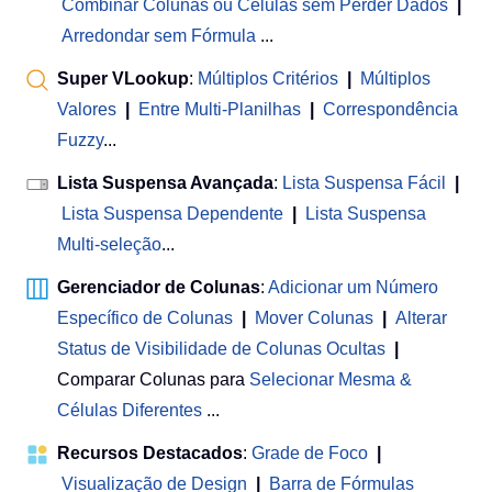
Combinar Colunas ou Células sem Perder Dados
|
Arredondar sem Fórmula
...
Super VLookup
:
Múltiplos Critérios
|
Múltiplos
Valores
|
Entre Multi-Planilhas
|
Correspondência
Fuzzy
...
Lista Suspensa Avançada
:
Lista Suspensa Fácil
|
Lista Suspensa Dependente
|
Lista Suspensa
Multi-seleção
...
Gerenciador de Colunas
:
Adicionar um Número
Específico de Colunas
|
Mover Colunas
|
Alterar
Status de Visibilidade de Colunas Ocultas
|
Comparar Colunas para
Selecionar Mesma &
Células Diferentes
...
Recursos Destacados
:
Grade de Foco
|
Visualização de Design
|
Barra de Fórmulas