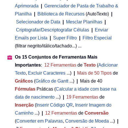
Aprimorada
|
Gerenciador de Pasta de Trabalho &
Planilha
 | 
Biblioteca de Recursos
(AutoTexto)
|
Selecionador de Data
|
Mesclar Planilhas
|
Criptografar/Descriptografar Células
|
Enviar
Emails por Lista
|
Super Filtro
|
Filtro Especial
(filtrar negrito/itálico/tachado...) ...
Os 15 Conjuntos de Ferramentas Mais
Importantes
:
12
Ferramentas
de
Texto
(
Adicionar
Texto
,
Excluir Caracteres
...)
|
Mais de 50
Tipos
de
Gráfico
s (
Gráfico de Gantt
...)
|
Mais de 40
Fórmulas
Práticas (
Calcular a idade com base na
data de nascimento
...)
|
19
Ferramentas
de
Inserção
(
Inserir Código QR
,
Inserir Imagem do
Caminho
...)
|
12
Ferramentas
de
Conversão
(
Converter em Palavras
,
Conversão de Moeda
...)
|