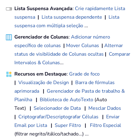
Lista Suspensa Avançada
:
Crie rapidamente Lista
suspensa
|
Lista suspensa dependente
|
Lista
suspensa com múltipla seleção
...
Gerenciador de Colunas
:
Adicionar número
específico de colunas
|
Mover Colunas
|
Alternar
status de visibilidade de Colunas ocultas
|
Comparar
Intervalos & Colunas
...
Recursos em Destaque
:
Grade de foco
|
Visualização de Design
|
Barra de fórmulas
aprimorada
|
Gerenciador de Pasta de trabalho &
Planilha
|
Biblioteca de AutoTexto
(Auto
Text)
|
Selecionador de Data
|
Mesclar Dados
|
Criptografar/Descriptografar Células
|
Enviar
Email por Lista
|
Super Filtro
|
Filtro Especial
(filtrar negrito/itálico/tachado...) ...