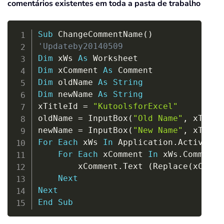
comentários existentes em toda a pasta de trabalho
Copy
Sub
 ChangeCommentName
(
)
'Updateby20140509
Dim
 xWs 
As
Dim
 xComment 
As
Dim
 oldName 
As
String
Dim
 newName 
As
String
xTitleId 
=
"KutoolsforExcel"
oldName 
=
 InputBox
(
"Old Name"
,
 xTitle
newName 
=
 InputBox
(
"New Name"
,
 xTitle
For
Each
 xWs 
In
 Application
.
ActiveWor
For
Each
 xComment 
In
 xWs
.
Comments

        xComment
.
Text 
(
Replace
(
xComme
Next
Next
End
Sub