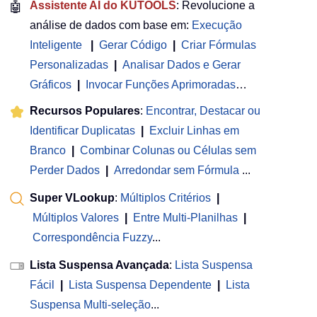
🤖
Assistente AI do KUTOOLS
: Revolucione a
análise de dados com base em:
Execução
Inteligente
|
Gerar Código
|
Criar Fórmulas
Personalizadas
|
Analisar Dados e Gerar
Gráficos
|
Invocar Funções Aprimoradas
…
Recursos Populares
:
Encontrar, Destacar ou
Identificar Duplicatas
|
Excluir Linhas em
Branco
|
Combinar Colunas ou Células sem
Perder Dados
|
Arredondar sem Fórmula
...
Super VLookup
:
Múltiplos Critérios
|
Múltiplos Valores
|
Entre Multi-Planilhas
|
Correspondência Fuzzy
...
Lista Suspensa Avançada
:
Lista Suspensa
Fácil
|
Lista Suspensa Dependente
|
Lista
Suspensa Multi-seleção
...