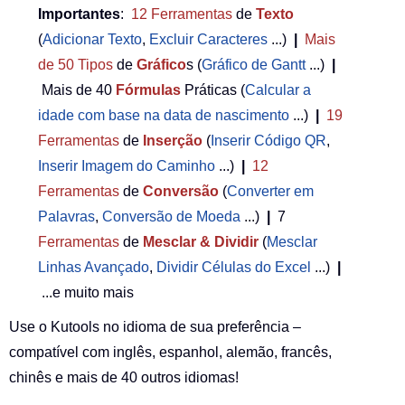
Importantes
:
12
Ferramentas
de
Texto
(
Adicionar Texto
,
Excluir Caracteres
...)
|
Mais
de 50
Tipos
de
Gráfico
s (
Gráfico de Gantt
...)
|
Mais de 40
Fórmulas
Práticas (
Calcular a
idade com base na data de nascimento
...)
|
19
Ferramentas
de
Inserção
(
Inserir Código QR
,
Inserir Imagem do Caminho
...)
|
12
Ferramentas
de
Conversão
(
Converter em
Palavras
,
Conversão de Moeda
...)
|
7
Ferramentas
de
Mesclar & Dividir
(
Mesclar
Linhas Avançado
,
Dividir Células do Excel
...)
|
...e muito mais
Use o Kutools no idioma de sua preferência –
compatível com inglês, espanhol, alemão, francês,
chinês e mais de 40 outros idiomas!