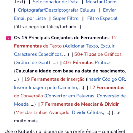
Text)
|
Selecionador de Data
|
Mesclar Dados
|
Criptografar/Descriptografar Células
|
Enviar
Email por Lista
|
Super Filtro
|
Filtro Especial
(filtrar negrito/itálico/tachado...) ...
Os 15 Principais Conjuntos de Ferramentas
:
12
Ferramentas
de Texto
(
Adicionar Texto
,
Excluir
Caracteres Específicos
, ...)
|
50+
Tipos
de Gráficos
(
Gráfico de Gantt
, ...)
|
40+
Fórmulas
Práticas
(
Calcular a idade com base na data de nascimento
,
...)
|
19
Ferramentas
de Inserção
(
Inserir Código QR
,
Inserir Imagem pelo Caminho
, ...)
|
12
Ferramentas
de Conversão
(
Converter em Palavras
,
Conversão de
Moeda
, ...)
|
7
Ferramentas de Mesclar & Dividir
(
Mesclar Linhas Avançado
,
Dividir Células
, ...)
|
...e
muito mais
Use o Kutools no idioma de sua preferência – compatível