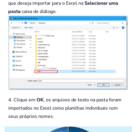
        xWS
.
Select
que deseja importar para o Excel na
Selecionar uma
        xWS
.
Name 
=
"TEXT "
&
 Left
(
xFi
pasta
caixa de diálogo.
With
 ActiveSheet
.
QueryTables
.
&
 xStrPath 
&
"\"
&
 xFile
,
 D
.
Name 
=
"a"
&
 xCount

.
FieldNames 
=
True
.
RowNumbers 
=
False
.
FillAdjacentFormulas 
=
F
.
PreserveFormatting 
=
Tru
.
RefreshOnFileOpen 
=
Fals
.
RefreshStyle 
=
 xlInsertD
.
SavePassword 
=
False
.
SaveData 
=
True
.
AdjustColumnWidth 
=
True
4. Clique em
OK
, os arquivos de texto na pasta foram
.
RefreshPeriod 
=
0
.
TextFilePromptOnRefresh 
importados no Excel como planilhas individuais com
.
TextFilePlatform 
=
437
seus próprios nomes.
.
TextFileStartRow 
=
1
.
TextFileParseType 
=
 xlDe