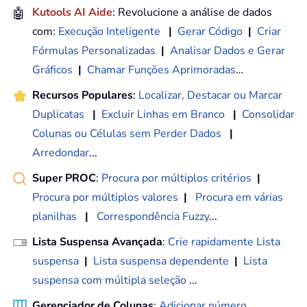
🤖
Kutools AI Aide
: Revolucione a análise de dados
com:
Execução Inteligente
|
Gerar Código
|
Criar
Fórmulas Personalizadas
|
Analisar Dados e Gerar
Gráficos
|
Chamar Funções Aprimoradas
…
Recursos Populares
:
Localizar, Destacar ou Marcar
Duplicatas
|
Excluir Linhas em Branco
|
Consolidar
Colunas ou Células sem Perder Dados
|
Arredondar
...
Super PROC
:
Procura por múltiplos critérios
|
Procura por múltiplos valores
|
Procura em várias
planilhas
|
Correspondência Fuzzy
...
Lista Suspensa Avançada
:
Crie rapidamente Lista
suspensa
|
Lista suspensa dependente
|
Lista
suspensa com múltipla seleção
...
Gerenciador de Colunas
:
Adicionar número