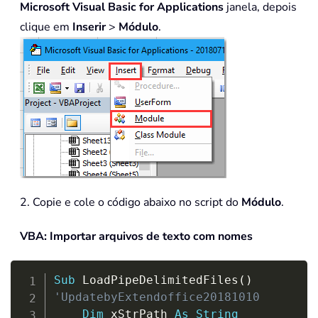
Microsoft Visual Basic for Applications
janela, depois
clique em
Inserir
>
Módulo
.
2. Copie e cole o código abaixo no script do
Módulo
.
VBA: Importar arquivos de texto com nomes
Copy
Sub
 LoadPipeDelimitedFiles
(
)
'UpdatebyExtendoffice20181010
Dim
 xStrPath 
As
String