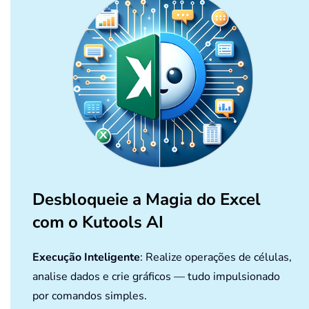
.
TextFileTextQualifier 
=
 
.
TextFileConsecutiveDelim
.
TextFileTabDelimiter 
=
F
.
TextFileSemicolonDelimit
.
TextFileCommaDelimiter 
=
.
TextFileSpaceDelimiter 
=
.
TextFileOtherDelimiter 
=
.
TextFileColumnDataTypes 
.
TextFileTrailingMinusNum
.
Refresh BackgroundQuery
:
            xFile 
=
 Dir

End
With
Desbloqueie a Magia do Excel
Loop
com o Kutools AI
    Application
.
ScreenUpdating 
=
True
Exit
Sub
ErrHandler
:
Execução Inteligente
: Realize operações de células,
    MsgBox 
"no files txt"
,
,
"Kutools
analise dados e crie gráficos — tudo impulsionado
End
Sub
por comandos simples.