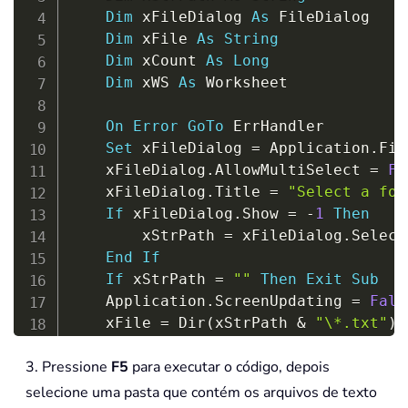
Dim
 xFileDialog 
As
 FileDialog

Dim
 xFile 
As
String
Dim
 xCount 
As
Long
Dim
 xWS 
As
 Worksheet

On
Error
GoTo
 ErrHandler

Set
 xFileDialog 
=
 Application
.
Fil
    xFileDialog
.
AllowMultiSelect 
=
Fa
    xFileDialog
.
Title 
=
"Select a fol
If
 xFileDialog
.
Show 
=
-
1
Then
        xStrPath 
=
 xFileDialog
.
Select
End
If
If
 xStrPath 
=
""
Then
Exit
Sub
    Application
.
ScreenUpdating 
=
Fals
    xFile 
=
 Dir
(
xStrPath 
&
"\*.txt"
)
Do
While
 xFile 
<
>
""
3. Pressione
F5
para executar o código, depois
        xCount 
=
 xCount 
+
1
Set
 xWS 
=
 Sheets
(
xCount
)
selecione uma pasta que contém os arquivos de texto