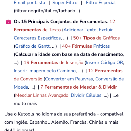
Email por Lista
|
Super Filtro
|
Filtro Especial
(filtrar negrito/itálico/tachado...) ...
Os 15 Principais Conjuntos de Ferramentas
:
12
Ferramentas
de Texto
(
Adicionar Texto
,
Excluir
Caracteres Específicos
, ...)
|
50+
Tipos
de Gráficos
(
Gráfico de Gantt
, ...)
|
40+
Fórmulas
Práticas
(
Calcular a idade com base na data de nascimento
,
...)
|
19
Ferramentas
de Inserção
(
Inserir Código QR
,
Inserir Imagem pelo Caminho
, ...)
|
12
Ferramentas
de Conversão
(
Converter em Palavras
,
Conversão de
Moeda
, ...)
|
7
Ferramentas de Mesclar & Dividir
(
Mesclar Linhas Avançado
,
Dividir Células
, ...)
|
...e
muito mais
Use o Kutools no idioma de sua preferência – compatível
com Inglês, Espanhol, Alemão, Francês, Chinês e mais
de40 idiomas!