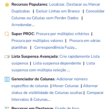
Recursos Populares
:
Localizar, Destacar ou Marcar
Duplicatas
|
Excluir Linhas em Branco
|
Consolidar
Colunas ou Células sem Perder Dados
|
Arredondar
...
Super PROC
:
Procura por múltiplos critérios
|
Procura por múltiplos valores
|
Procura em várias
planilhas
|
Correspondência Fuzzy
...
Lista Suspensa Avançada
:
Crie rapidamente Lista
suspensa
|
Lista suspensa dependente
|
Lista
suspensa com múltipla seleção
...
Gerenciador de Colunas
:
Adicionar número
específico de colunas
|
Mover Colunas
|
Alternar
status de visibilidade de Colunas ocultas
|
Comparar
Intervalos & Colunas
...
Recursos em Destaque
:
Grade de foco