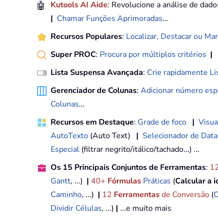
🤖
Kutools AI Aide
: Revolucione a análise de dad
|
Chamar Funções Aprimoradas
…
Recursos Populares
:
Localizar, Destacar ou Mar
Super PROC
:
Procura por múltiplos critérios
|
Lista Suspensa Avançada
:
Crie rapidamente Li
Gerenciador de Colunas
:
Adicionar número espe
Colunas
...
Recursos em Destaque
:
Grade de foco
|
Visua
AutoTexto
(Auto Text)
|
Selecionador de Data
Especial
(filtrar negrito/itálico/tachado...) ...
Os 15 Principais Conjuntos de Ferramentas
:
1
Gantt
, ...)
|
40+
Fórmulas
Práticas
(
Calcular a 
Caminho
, ...)
|
12
Ferramentas
de Conversão
(
C
Dividir Células
, ...)
|
...e muito mais