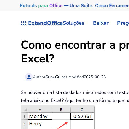
Kutools
para
Office
— Uma Suíte. Cinco Ferrame
Skip to main content
ExtendOffice
Soluções
Baixar
Preç
Como encontrar a pr
Excel?
Author
Sun
•
Last modified
2025-08-26
Se houver uma lista de dados misturados com texto
tela abaixo no Excel? Aqui tenho uma fórmula que p