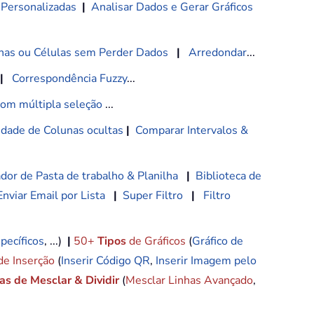
 Personalizadas
|
Analisar Dados e Gerar Gráficos
nas ou Células sem Perder Dados
|
Arredondar
...
|
Correspondência Fuzzy
...
com múltipla seleção
...
lidade de Colunas ocultas
|
Comparar Intervalos &
dor de Pasta de trabalho & Planilha
|
Biblioteca de
Enviar Email por Lista
|
Super Filtro
|
Filtro
pecíficos
, ...)
|
50+
Tipos
de Gráficos
(
Gráfico de
de Inserção
(
Inserir Código QR
,
Inserir Imagem pelo
s de Mesclar & Dividir
(
Mesclar Linhas Avançado
,