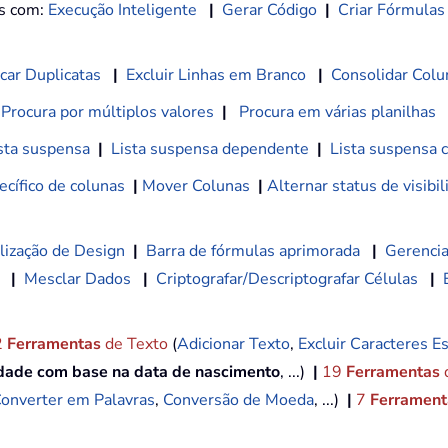
os com:
Execução Inteligente
|
Gerar Código
|
Criar Fórmulas
car Duplicatas
|
Excluir Linhas em Branco
|
Consolidar Colu
Procura por múltiplos valores
|
Procura em várias planilhas
sta suspensa
|
Lista suspensa dependente
|
Lista suspensa 
cífico de colunas
|
Mover Colunas
|
Alternar status de visibi
lização de Design
|
Barra de fórmulas aprimorada
|
Gerencia
|
Mesclar Dados
|
Criptografar/Descriptografar Células
|
2
Ferramentas
de Texto
(
Adicionar Texto
,
Excluir Caracteres Es
idade com base na data de nascimento
, ...)
|
19
Ferramentas
onverter em Palavras
,
Conversão de Moeda
, ...)
|
7
Ferramenta