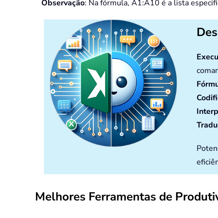
Observação
: Na fórmula, A1:A10 é a lista especif
Des
Execu
coman
Fórmu
Codif
Inter
Tradu
Poten
eficiê
Melhores Ferramentas de Produtiv