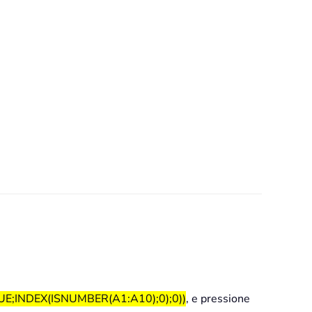
E;INDEX(ISNUMBER(A1:A10);0);0))
, e pressione