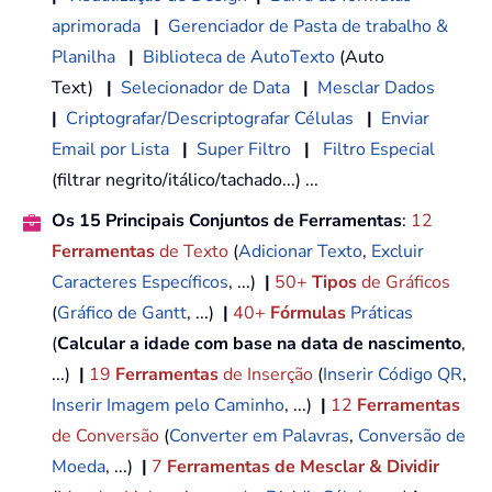
aprimorada
|
Gerenciador de Pasta de trabalho &
Planilha
|
Biblioteca de AutoTexto
(Auto
Text)
|
Selecionador de Data
|
Mesclar Dados
|
Criptografar/Descriptografar Células
|
Enviar
Email por Lista
|
Super Filtro
|
Filtro Especial
(filtrar negrito/itálico/tachado...) ...
Os 15 Principais Conjuntos de Ferramentas
:
12
Ferramentas
de Texto
(
Adicionar Texto
,
Excluir
Caracteres Específicos
, ...)
|
50+
Tipos
de Gráficos
(
Gráfico de Gantt
, ...)
|
40+
Fórmulas
Práticas
(
Calcular a idade com base na data de nascimento
,
...)
|
19
Ferramentas
de Inserção
(
Inserir Código QR
,
Inserir Imagem pelo Caminho
, ...)
|
12
Ferramentas
de Conversão
(
Converter em Palavras
,
Conversão de
Moeda
, ...)
|
7
Ferramentas de Mesclar & Dividir