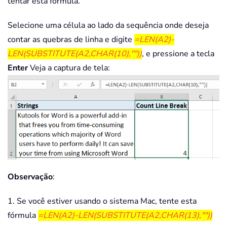
tentar esta fórmula.
Selecione uma célula ao lado da sequência onde deseja
contar as quebras de linha e digite
=LEN(A2)-
LEN(SUBSTITUTE(A2,CHAR(10),""))
, e pressione a tecla
Enter
Veja a captura de tela:
Observação
:
1. Se você estiver usando o sistema Mac, tente esta
fórmula
=LEN(A2)-LEN(SUBSTITUTE(A2,CHAR(13),""))