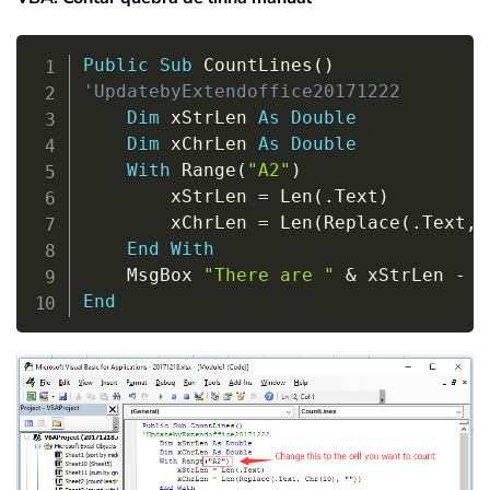
Copy
Public
Sub
 CountLines
(
)
'UpdatebyExtendoffice20171222
Dim
 xStrLen 
As
Double
Dim
 xChrLen 
As
Double
With
 Range
(
"A2"
)
        xStrLen 
=
 Len
(
.
Text
)
        xChrLen 
=
 Len
(
Replace
(
.
Text
,
 
End
With
    MsgBox 
"There are "
&
 xStrLen 
-
 x
End