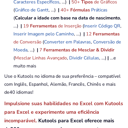
Caracteres Específicos
, ...)
|
50+
Tipos
de Gráficos
(
Gráfico de Gantt
, ...)
|
40+
Fórmulas
Práticas
(
Calcular a idade com base na data de nascimento
,
...)
|
19
Ferramentas
de Inserção
(
Inserir Código QR
,
Inserir Imagem pelo Caminho
, ...)
|
12
Ferramentas
de Conversão
(
Converter em Palavras
,
Conversão de
Moeda
, ...)
|
7
Ferramentas de Mesclar & Dividir
(
Mesclar Linhas Avançado
,
Dividir Células
, ...)
|
...e
muito mais
Use o Kutools no idioma de sua preferência – compatível
com Inglês, Espanhol, Alemão, Francês, Chinês e mais
de40 idiomas!
Impulsione suas habilidades no Excel com Kutools
para Excel e experimente uma eficiência
incomparável.
Kutools para Excel oferece mais