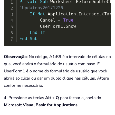
Private
Sub
 Worksheet_BeforeDoubleCli
'Updateby20171226
If
Not
 Application
.
Intersect
(
Targ
        Cancel 
=
True
        UserForm1
.
Show

End
If
End
Sub
Observação
: No código, A1:B9 é o intervalo de células no
qual você abrirá o formulário de usuário com base. E
UserForm1 é o nome do formulário de usuário que você
abrirá ao clicar ou dar um duplo clique nas células. Altere
conforme necessário.
4. Pressione as teclas
Alt
+
Q
para fechar a janela do
Microsoft Visual Basic for Applications
.