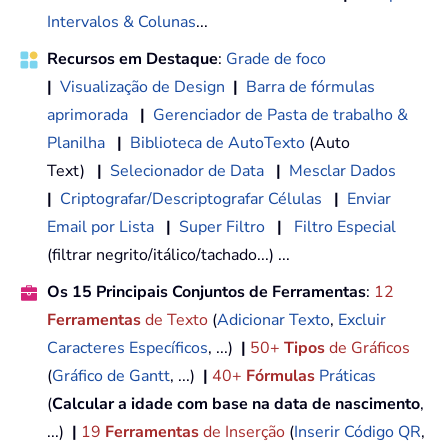
Intervalos & Colunas
...
Recursos em Destaque
:
Grade de foco
|
Visualização de Design
|
Barra de fórmulas
aprimorada
|
Gerenciador de Pasta de trabalho &
Planilha
|
Biblioteca de AutoTexto
(Auto
Text)
|
Selecionador de Data
|
Mesclar Dados
|
Criptografar/Descriptografar Células
|
Enviar
Email por Lista
|
Super Filtro
|
Filtro Especial
(filtrar negrito/itálico/tachado...) ...
Os 15 Principais Conjuntos de Ferramentas
:
12
Ferramentas
de Texto
(
Adicionar Texto
,
Excluir
Caracteres Específicos
, ...)
|
50+
Tipos
de Gráficos
(
Gráfico de Gantt
, ...)
|
40+
Fórmulas
Práticas
(
Calcular a idade com base na data de nascimento
,
...)
|
19
Ferramentas
de Inserção
(
Inserir Código QR
,