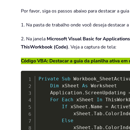
Por favor, siga os passos abaixo para destacar a gui
1. Na pasta de trabalho onde você deseja destacar a 
2. Na janela
Microsoft Visual Basic for Applications
ThisWorkbook (Code)
. Veja a captura de tela:
Código VBA: Destacar a guia da planilha ativa em
Private
Sub
 Workbook_SheetActiv
Dim
 xSheet 
As
 Worksheet

    Application
.
ScreenUpdating 
For
Each
 xSheet 
In
 ThisWork
If
 xSheet
.
Name 
=
 Active
            xSheet
.
Tab
.
ColorInd
Else
            xSheet
.
Tab
.
ColorInd