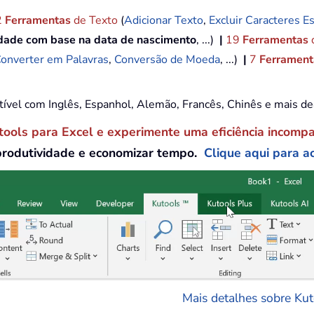
2
Ferramentas
de Texto
(
Adicionar Texto
,
Excluir Caracteres Es
idade com base na data de nascimento
, ...)
|
19
Ferramentas
onverter em Palavras
,
Conversão de Moeda
, ...)
|
7
Ferramenta
tível com Inglês, Espanhol, Alemão, Francês, Chinês e mais d
tools para Excel e experimente uma eficiência incomp
produtividade e economizar tempo.
Clique aqui para ac
Mais detalhes sobre Kuto