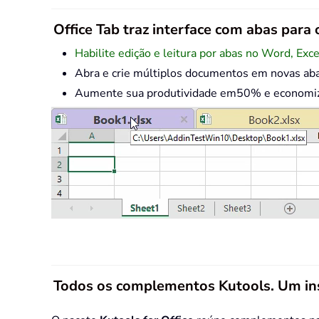
Office Tab traz interface com abas para o
Habilite edição e leitura por abas no Word, Exc
Abra e crie múltiplos documentos em novas ab
Aumente sua produtividade em50% e economize 
Todos os complementos Kutools. Um in