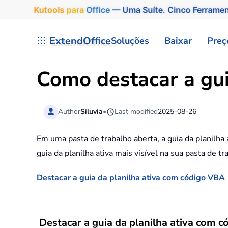
Kutools
para
Office
— Uma Suíte. Cinco Ferrame
Skip to main content
ExtendOffice
Soluções
Baixar
Preç
Como destacar a gui
Author
Siluvia
•
Last modified
2025-08-26
Em uma pasta de trabalho aberta, a guia da planilha a
guia da planilha ativa mais visível na sua pasta de 
Destacar a guia da planilha ativa com código VBA
Destacar a guia da planilha ativa com 