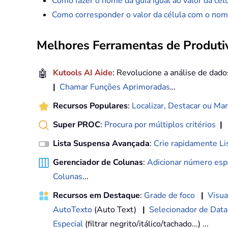
Como fazer o nome da guia igual ao valor da cél
Como corresponder o valor da célula com o nome
Melhores Ferramentas de Produtiv
🤖
Kutools AI Aide
: Revolucione a análise de dad
|
Chamar Funções Aprimoradas
…
Recursos Populares
:
Localizar, Destacar ou Mar
Super PROC
:
Procura por múltiplos critérios
|
Lista Suspensa Avançada
:
Crie rapidamente Li
Gerenciador de Colunas
:
Adicionar número espe
Colunas
...
Recursos em Destaque
:
Grade de foco
|
Visua
AutoTexto
(Auto Text)
|
Selecionador de Data
Especial
(filtrar negrito/itálico/tachado...) ...