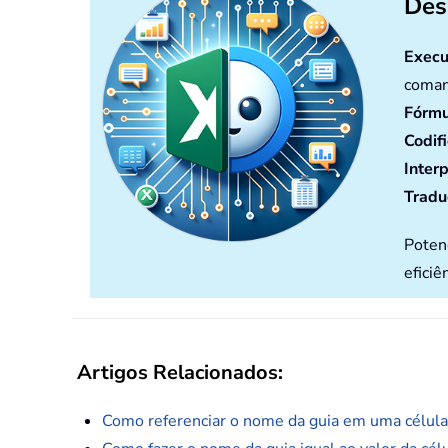
Des
Execu
coman
Fórmu
Codif
Inter
Tradu
Poten
eficiê
Artigos Relacionados:
Como referenciar o nome da guia em uma célula