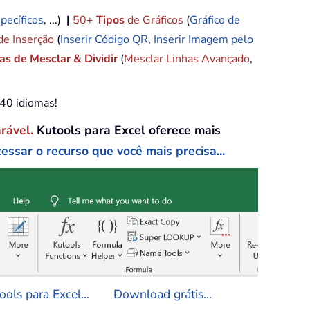
pecíficos
, ...)
|
50+
Tipos
de Gráficos
(
Gráfico de
de Inserção
(
Inserir Código QR
,
Inserir Imagem pelo
s de Mesclar & Dividir
(
Mesclar Linhas Avançado
,
e40 idiomas!
arável.
Kutools para Excel oferece mais
essar o recurso que você mais precisa...
ols para Excel...
Download grátis...