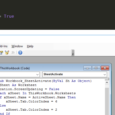
=
True