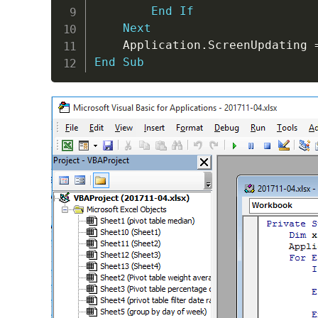
End
If
Next
    Application
.
ScreenUpdating 
End
Sub