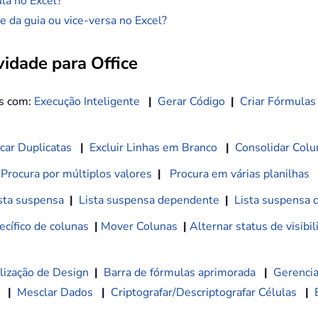
ula no Excel?
 da guia ou vice-versa no Excel?
idade para Office
os com:
Execução Inteligente
|
Gerar Código
|
Criar Fórmulas
car Duplicatas
|
Excluir Linhas em Branco
|
Consolidar Colu
Procura por múltiplos valores
|
Procura em várias planilhas
sta suspensa
|
Lista suspensa dependente
|
Lista suspensa 
cífico de colunas
|
Mover Colunas
|
Alternar status de visibi
lização de Design
|
Barra de fórmulas aprimorada
|
Gerencia
|
Mesclar Dados
|
Criptografar/Descriptografar Células
|