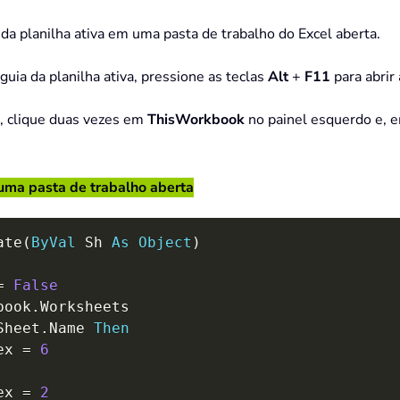
a da planilha ativa em uma pasta de trabalho do Excel aberta.
guia da planilha ativa, pressione as teclas
Alt
+
F11
para abrir
, clique duas vezes em
ThisWorkbook
no painel esquerdo e, e
 uma pasta de trabalho aberta
ate
(
ByVal
 Sh 
As
Object
)
=
False
book
.
Worksheets

Sheet
.
Name 
Then
ex 
=
6
ex 
=
2