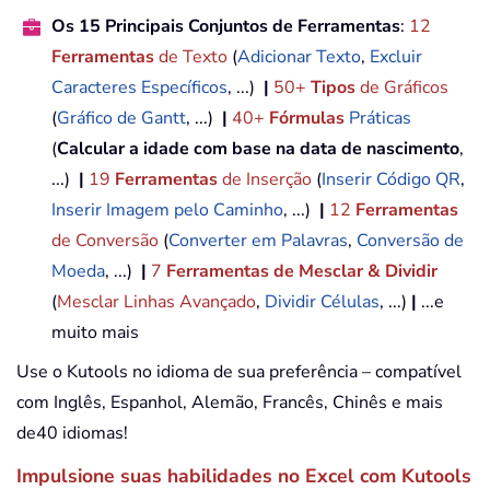
Os 15 Principais Conjuntos de Ferramentas
:
12
Ferramentas
de Texto
(
Adicionar Texto
,
Excluir
Caracteres Específicos
, ...)
|
50+
Tipos
de Gráficos
(
Gráfico de Gantt
, ...)
|
40+
Fórmulas
Práticas
(
Calcular a idade com base na data de nascimento
,
...)
|
19
Ferramentas
de Inserção
(
Inserir Código QR
,
Inserir Imagem pelo Caminho
, ...)
|
12
Ferramentas
de Conversão
(
Converter em Palavras
,
Conversão de
Moeda
, ...)
|
7
Ferramentas de Mesclar & Dividir
(
Mesclar Linhas Avançado
,
Dividir Células
, ...)
|
...e
muito mais
Use o Kutools no idioma de sua preferência – compatível
com Inglês, Espanhol, Alemão, Francês, Chinês e mais
de40 idiomas!
Impulsione suas habilidades no Excel com Kutools