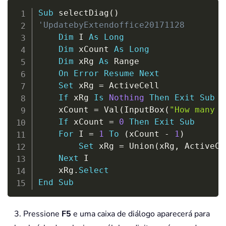
Copy
Sub
 selectDiag
(
)
'UpdatebyExtendoffice20171128
Dim
 I 
As
Long
Dim
 xCount 
As
Long
Dim
 xRg 
As
 Range

On
Error
Resume
Next
Set
 xRg 
=
 ActiveCell

If
 xRg 
Is
Nothing
Then
Exit
Sub
    xCount 
=
 Val
(
InputBox
(
"How many c
If
 xCount 
=
0
Then
Exit
Sub
For
 I 
=
1
To
(
xCount 
-
1
)
Set
 xRg 
=
 Union
(
xRg
,
 ActiveCe
Next
 I

    xRg
.
Select
End
Sub
3. Pressione
F5
e uma caixa de diálogo aparecerá para