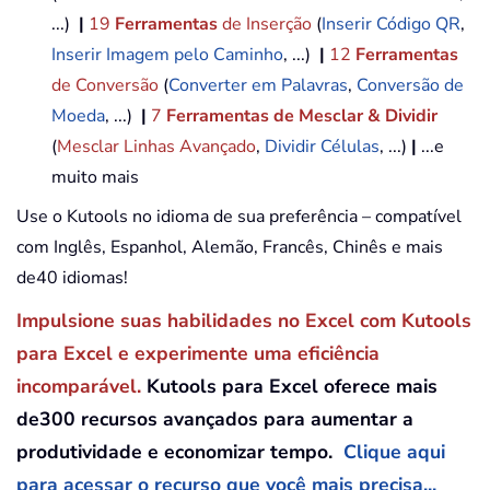
...)
|
19
Ferramentas
de Inserção
(
Inserir Código QR
,
Inserir Imagem pelo Caminho
, ...)
|
12
Ferramentas
de Conversão
(
Converter em Palavras
,
Conversão de
Moeda
, ...)
|
7
Ferramentas de Mesclar & Dividir
(
Mesclar Linhas Avançado
,
Dividir Células
, ...)
|
...e
muito mais
Use o Kutools no idioma de sua preferência – compatível
com Inglês, Espanhol, Alemão, Francês, Chinês e mais
de40 idiomas!
Impulsione suas habilidades no Excel com Kutools
para Excel e experimente uma eficiência
incomparável.
Kutools para Excel oferece mais
de300 recursos avançados para aumentar a
produtividade e economizar tempo.
Clique aqui
para acessar o recurso que você mais precisa...