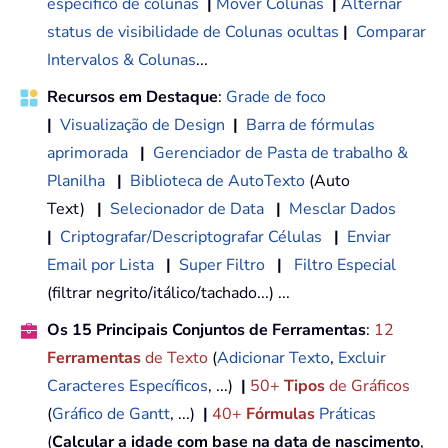
específico de colunas
|
Mover Colunas
|
Alternar
status de visibilidade de Colunas ocultas
|
Comparar
Intervalos & Colunas
...
Recursos em Destaque
:
Grade de foco
|
Visualização de Design
|
Barra de fórmulas
aprimorada
|
Gerenciador de Pasta de trabalho &
Planilha
|
Biblioteca de AutoTexto
(Auto
Text)
|
Selecionador de Data
|
Mesclar Dados
|
Criptografar/Descriptografar Células
|
Enviar
Email por Lista
|
Super Filtro
|
Filtro Especial
(filtrar negrito/itálico/tachado...) ...
Os 15 Principais Conjuntos de Ferramentas
:
12
Ferramentas
de Texto
(
Adicionar Texto
,
Excluir
Caracteres Específicos
, ...)
|
50+
Tipos
de Gráficos
(
Gráfico de Gantt
, ...)
|
40+
Fórmulas
Práticas
(
Calcular a idade com base na data de nascimento
,