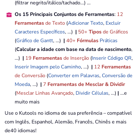
(filtrar negrito/itálico/tachado...) ...
Os 15 Principais Conjuntos de Ferramentas
:
12
Ferramentas
de Texto
(
Adicionar Texto
,
Excluir
Caracteres Específicos
, ...)
|
50+
Tipos
de Gráficos
(
Gráfico de Gantt
, ...)
|
40+
Fórmulas
Práticas
(
Calcular a idade com base na data de nascimento
,
...)
|
19
Ferramentas
de Inserção
(
Inserir Código QR
,
Inserir Imagem pelo Caminho
, ...)
|
12
Ferramentas
de Conversão
(
Converter em Palavras
,
Conversão de
Moeda
, ...)
|
7
Ferramentas de Mesclar & Dividir
(
Mesclar Linhas Avançado
,
Dividir Células
, ...)
|
...e
muito mais
Use o Kutools no idioma de sua preferência – compatível
com Inglês, Espanhol, Alemão, Francês, Chinês e mais
de40 idiomas!