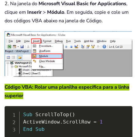
2. Na janela do
Microsoft Visual Basic for Applications
,
clique em
Inserir
>
Módulo
. Em seguida, copie e cole um
dos códigos VBA abaixo na janela de Código.
Código VBA: Rolar uma planilha específica para a linha
superior
Copy
Sub
 ScrollToTop
(
)
ActiveWindow
.
ScrollRow 
=
1
End
Sub