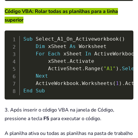
Código VBA: Rolar todas as planilhas para a linha
superior
Copy
Sub
 Select_A1_On_Activeworkbook
(
)
Dim
 xSheet 
As
 Worksheet

For
Each
 xSheet 
In
 ActiveWorkbook
        xSheet
.
Activate

        ActiveSheet
.
Range
(
"A1"
)
.
Selec
Next
    ActiveWorkbook
.
Worksheets
(
1
)
.
End
Sub
3. Após inserir o código VBA na janela de Código,
pressione a tecla
F5
para executar o código.
A planilha ativa ou todas as planilhas na pasta de trabalho